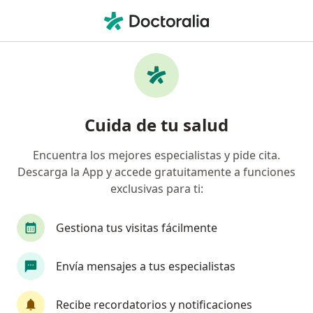
Men
Neurocirujano • Cuautitlan Izcalli, México
Filtros
Seguro
Mapa
Neurocirujanos en Cuautitlan Izcalli
Cuida de tu salud
Encuentra los mejores especialistas y pide cita.
Descarga la App y accede gratuitamente a funciones
exclusivas para ti:
Gestiona tus visitas fácilmente
Pago en línea
Pagos a meses disponibles
Envía mensajes a tus especialistas
Dr. Iran Peña Morfin
·
Ver más
Neurocirujano
Recibe recordatorios y notificaciones
143 opiniones