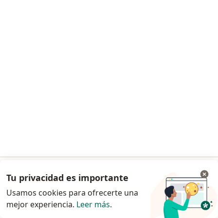
Dr. Eduardo Lizarazu Gutiérrez
Neurocirujano
Ave. America N° 236 E(sq. Adela Zamudio Edif. TORRE AUBE piso 1 Of. "C"), Cuautitlan Izcalli
•
Mapa
Consultorio privado
Este especialista no ofrece reserva de cita en línea en esta dirección.
Solicita una cita
Tu privacidad es importante
Ir a la app
Usamos cookies para ofrecerte una
mejor experiencia.
Leer más
.
Continuar en el navegador