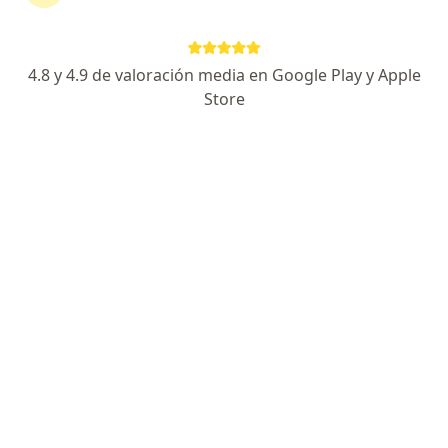
Sucursal Angeles Universidad en Av. Universidad 1080, Xoco Consultorio 5060., Benito Juárez
•
Mapa
Centro Internacional de Columna Vertebral CICOVE
4.8 y 4.9 de valoración media en Google Play y Apple
Primera visita Neurocirugía
desde $2,200
Store
Este especialista no ofrece reserva de cita en línea en esta dirección.
Solicita una cita
Destacado
Dr. Agustín Dorantes Argandar
·
Ver más
Neurocirujano