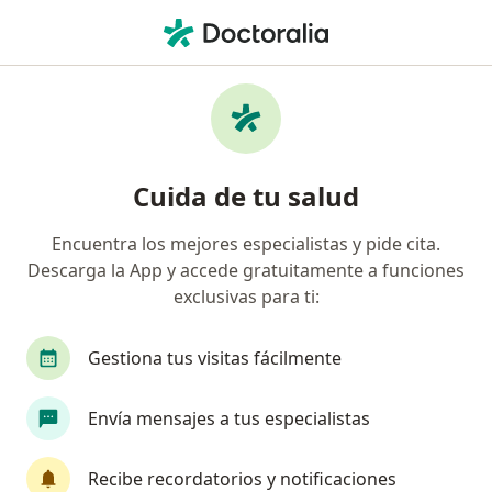
Men
Neurocirujano • Benito Juárez, Distrito Federal DF
Filtros
Seguro
Mapa
Neurocirujanos en Benito Juárez
Cuida de tu salud
Encuentra los mejores especialistas y pide cita.
Descarga la App y accede gratuitamente a funciones
exclusivas para ti:
Gestiona tus visitas fácilmente
Destacado
Envía mensajes a tus especialistas
Dr. Saúl Solorio Pineda
·
Ver más
Neurocirujano
Recibe recordatorios y notificaciones
184 opiniones