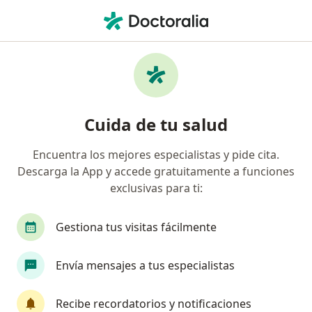
Men
Hernia De Disco • Cuautitlan Izcalli, México
Filtros
• 1
Seguro
Mapa
Especialistas en Hernia de disco en
Cuida de tu salud
Cuautitlan Izcalli
Encuentra los mejores especialistas y pide cita.
Descarga la App y accede gratuitamente a funciones
¿Qué especialidad estás buscando?
exclusivas para ti:
Ortopedista
Traumatólogo
Fisioterapeut
Gestiona tus visitas fácilmente
Envía mensajes a tus especialistas
Recibe recordatorios y notificaciones