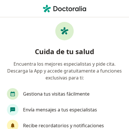
Men
Dolor Muscular • Gustavo A Madero, CDMX
Filtros
• 1
Seguro
Mapa
Especialistas en Dolor muscular en Gustavo
Cuida de tu salud
A Madero
Encuentra los mejores especialistas y pide cita.
Descarga la App y accede gratuitamente a funciones
¿Qué especialidad estás buscando?
exclusivas para ti:
Fisioterapeuta
Médico general
Ortopedis
Gestiona tus visitas fácilmente
Envía mensajes a tus especialistas
Recibe recordatorios y notificaciones