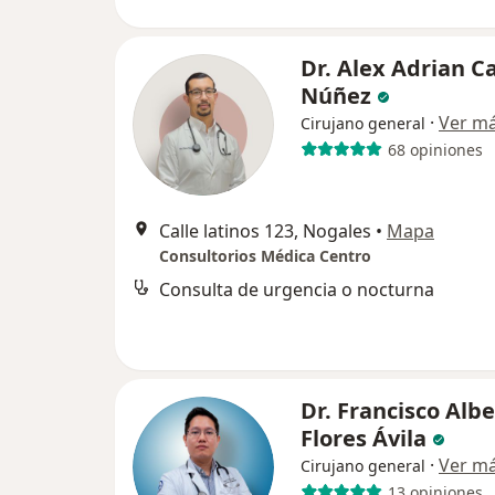
Dr. Alex Adrian C
Núñez
·
Ver m
Cirujano general
68 opiniones
Calle latinos 123, Nogales
•
Mapa
Consultorios Médica Centro
Consulta de urgencia o nocturna
Dr. Francisco Alb
Flores Ávila
·
Ver m
Cirujano general
13 opiniones