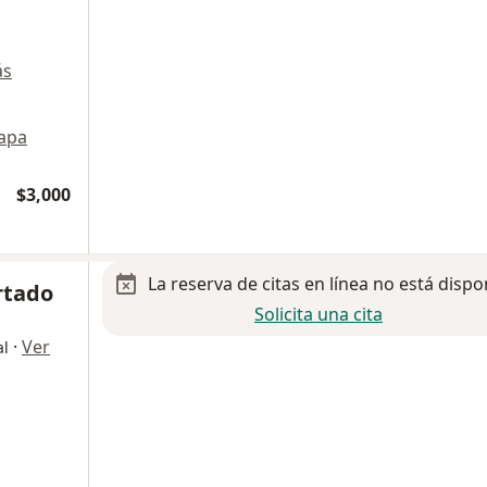
ás
apa
$3,000
La reserva de citas en línea no está dispo
rtado
Solicita una cita
·
Ver
al
a