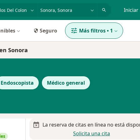
dad, enfermedad o nombre
p. ej. Guadalajara
Iniciar
nibles
Seguro
Más filtros
•
1
n en Sonora
Endoscopista
Médico general
La reserva de citas en línea no está dispo
Solicita una cita
les