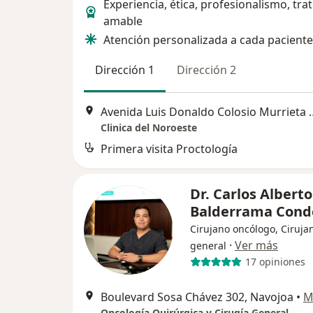
Experiencia, ética, profesionalismo, tra
amable
Atención personalizada a cada paciente
Dirección 1
Dirección 2
Avenida Luis Donaldo Col
Clinica del Noroeste
Primera visita Proctología
Dr. Carlos Alberto
Balderrama Con
Cirujano oncólogo, Ciruja
·
Ver más
general
17 opiniones
Boulevard Sosa Chávez 302, Navojoa
•
M
Oncología Quirúrgica y Cirugía General