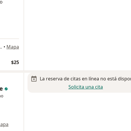
to
osio Murrieta 23, Hermosillo
•
Mapa
$25
La reserva de citas en línea no está dispo
Solicita una cita
de
no
apa