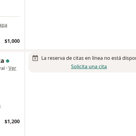
apa
$1,000
La reserva de citas en línea no está dispo
za
Solicita una cita
·
Ver
ral
a
$1,200