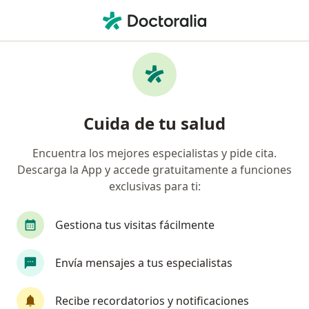
Men
Divertículo De Meckel • Toluca, México
Filtros
• 1
Seguro
Mapa
Especialistas en Divertículo de Meckel en
Cuida de tu salud
Toluca
Encuentra los mejores especialistas y pide cita.
Descarga la App y accede gratuitamente a funciones
¿Qué especialidad estás buscando?
exclusivas para ti:
Cirujano general
Médico general
Pediatr
Gestiona tus visitas fácilmente
Envía mensajes a tus especialistas
Recibe recordatorios y notificaciones