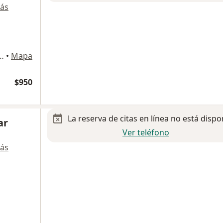
ás
Medica Tlalnepantla) Fracc. Industrial San Lorenzo, Tlalnepantla de Baz, Tlalnepantla de Baz
•
Mapa
$950
La reserva de citas en línea no está dispo
ar
Ver teléfono
ás