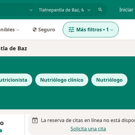
dad, enfermedad o nombre
p. ej. Guadalajara
Iniciar
nibles
Seguro
Más filtros
•
1
tla de Baz
utricionista
Nutriólogo clínico
Nutriólogo
La reserva de citas en línea no está dispo
do
Solicita una cita