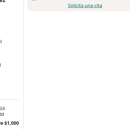
Solicita una cita
l
d
pa
03
e $1,000