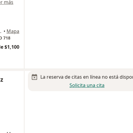
er más
0, Tlalnepantla de Baz
•
Mapa
O 718
e $1,100
La reserva de citas en línea no está dispo
ez
Solicita una cita