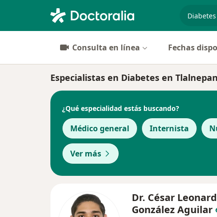
especiali
Consulta en línea
Fechas dispo
Especialistas en Diabetes en Tlalnepan
¿Qué especialidad estás buscando?
Médico general
Internista
N
Ver más
Dr. César Leonar
González Aguilar