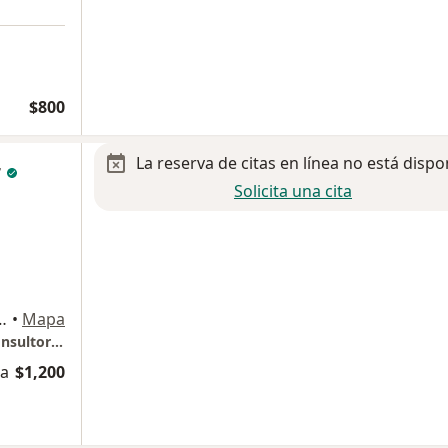
$800
La reserva de citas en línea no está dispo
r
Solicita una cita
a Monica 113, Ciudad de México
•
Mapa
Hospital Multimedica Norte Torre Médica consultorio 17
na
$1,200