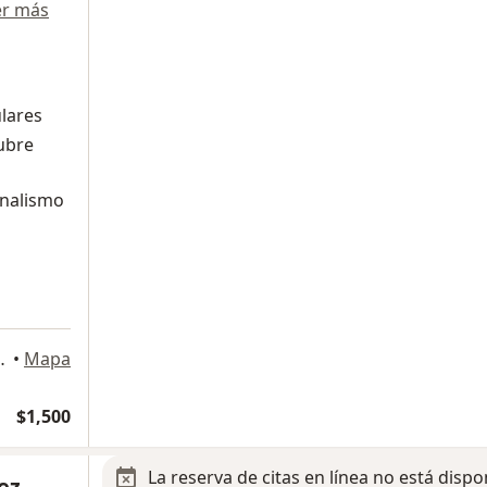
er más
ulares
ubre
onalismo
ucalpan de Juárez
•
Mapa
$1,500
La reserva de citas en línea no está dispo
ez