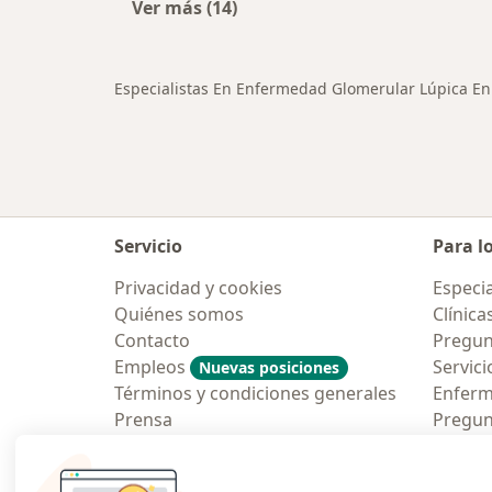
Ver más (14)
Más en esta categoría: Ciudades ce
Especialistas En Enfermedad Glomerular Lúpica En
Servicio
Para l
Privacidad y cookies
Especia
Quiénes somos
Clínica
Contacto
Pregun
Empleos
Servici
Nuevas posiciones
Términos y condiciones generales
Enfer
Prensa
Pregun
Aplicac
Blog p