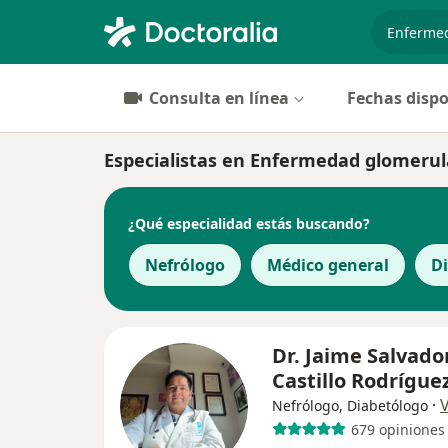
especiali
Consulta en línea
Fechas dispo
Especialistas en Enfermedad glomerula
¿Qué especialidad estás buscando?
Nefrólogo
Médico general
D
Dr. Jaime Salvado
Castillo Rodrígue
·
Nefrólogo, Diabetólogo
679 opiniones