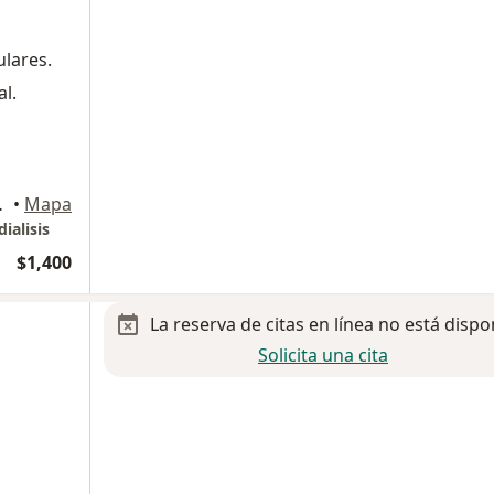
lares.
l.
nepantla de Baz
•
Mapa
ialisis
$1,400
La reserva de citas en línea no está dispo
Solicita una cita