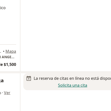
ico
ucalpan de Juárez
•
Mapa
NEFROLOGÍA, CONSULTORIO HOSPITAL SAN ANGEL INN.
e $1,500
La reserva de citas en línea no está dispo
ga
Solicita una cita
·
Ver
o