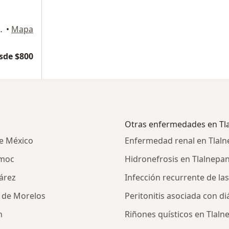
torio 618, Tlalnepantla de Baz
•
Mapa
sde $800
Otras enfermedades en Tla
e México
Enfermedad renal en Tlaln
émoc
Hidronefrosis en Tlalnepan
árez
Infección recurrente de las
 de Morelos
Peritonitis asociada con di
n
Riñones quísticos en Tlaln