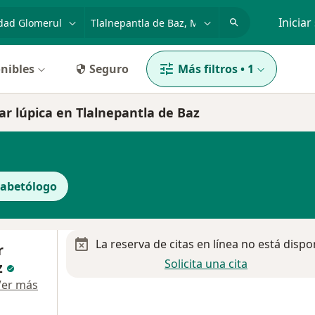
dad, enfermedad o nombre
p. ej. Guadalajara
Iniciar
nibles
Seguro
Más filtros
•
1
r lúpica en Tlalnepantla de Baz
iabetólogo
La reserva de citas en línea no está dispo
r
Solicita una cita
z
Ver más