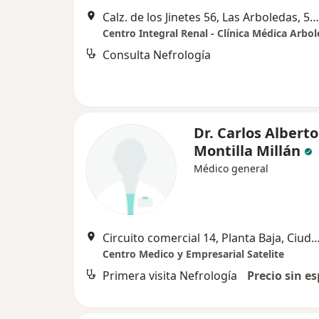
Calz. de los Jinetes 56, Las Arboledas, 54020, Tlalnepantla de Baz, México., Tlalnepantla de Baz
Centro Integral Renal - Clínica Médica Arbo
Consulta Nefrología
Dr. Carlos Alberto
Montilla Millán
Médico general
Circuito comercial 14, Planta Baja, Ciudad Satélite, C.P. 53100 Naucalpan, Estado de México, C
Centro Medico y Empresarial Satelite
Primera visita Nefrología
Precio sin es