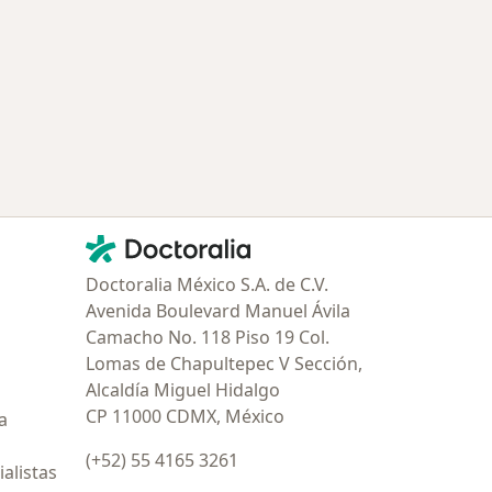
ría: Otras enfermedades en Tlalnepantla de Baz
Contacto
Doctoralia - Página de inicio
Doctoralia México S.A. de C.V.
Avenida Boulevard Manuel Ávila
Camacho No. 118 Piso 19 Col.
Lomas de Chapultepec V Sección,
Alcaldía Miguel Hidalgo
CP 11000 CDMX, México
a
(+52) 55 4165 3261
alistas