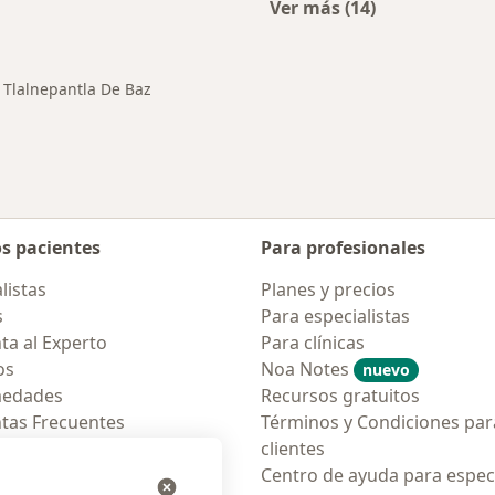
Ver más (14)
rcanas a Tlalnepantla de Baz
Más en esta catego
 Tlalnepantla De Baz
os pacientes
Para profesionales
listas
Planes y precios
s
Para especialistas
ta al Experto
Para clínicas
os
Noa Notes
nuevo
medades
Recursos gratuitos
tas Frecuentes
Términos y Condiciones par
ión para móvil
clientes
ara pacientes
Centro de ayuda para especi