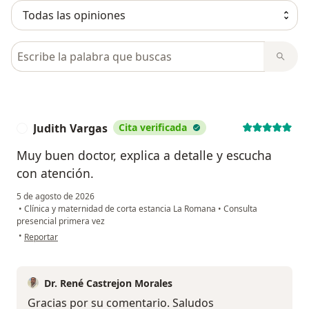
Busca en opiniones
Judith Vargas
Cita verificada
J
Muy buen doctor, explica a detalle y escucha
con atención.
5 de agosto de 2026
•
Clínica y maternidad de corta estancia La Romana
•
Consulta
presencial primera vez
en opinión del usuario Judith Vargas
•
Reportar
Dr. René Castrejon Morales
Gracias por su comentario. Saludos