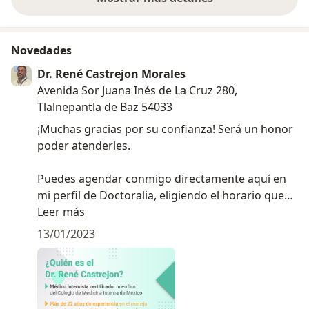
sobre la experiencia
Novedades
Dr. René Castrejon Morales
Avenida Sor Juana Inés de La Cruz 280,
Tlalnepantla de Baz 54033
¡Muchas gracias por su confianza! Será un honor
poder atenderles.
Puedes agendar conmigo directamente aquí en
mi perfil de Doctoralia, eligiendo el horario que
más te convenga y llenando la información que
Leer más
se te solicita.
13/01/2023