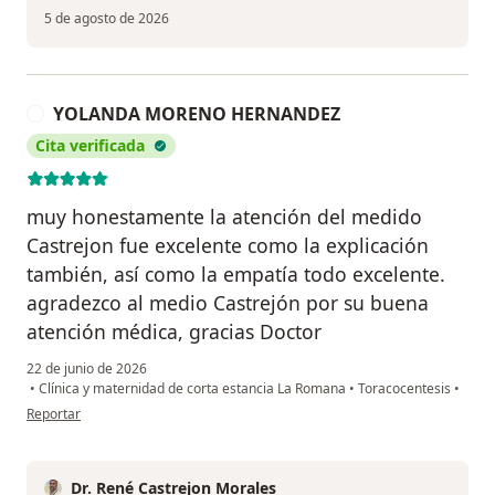
5 de agosto de 2026
YOLANDA MORENO HERNANDEZ
Y
Cita verificada
muy honestamente la atención del medido
Castrejon fue excelente como la explicación
también, así como la empatía todo excelente.
agradezco al medio Castrejón por su buena
atención médica, gracias Doctor
22 de junio de 2026
•
Clínica y maternidad de corta estancia La Romana
•
Toracocentesis
•
en opinión del usuario YOLANDA MORENO HERNANDEZ
Reportar
Dr. René Castrejon Morales