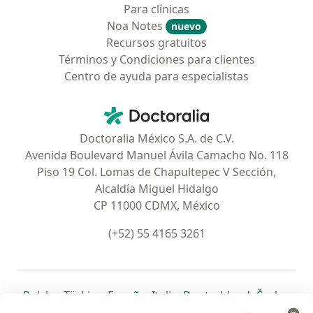
Para clínicas
Noa Notes
nuevo
Recursos gratuitos
Términos y Condiciones para clientes
Centro de ayuda para especialistas
Contacto
Doctoralia - Página de inicio
Doctoralia México S.A. de C.V.
Avenida Boulevard Manuel Ávila Camacho No. 118
Piso 19 Col. Lomas de Chapultepec V Sección,
Alcaldía Miguel Hidalgo
CP 11000 CDMX, México
(+52) 55 4165 3261
se abre en una nueva pestaña
se abre en una nueva pestaña
se abre en una nueva pestaña
se abre en una nueva pes
se abre en 
se a
Polska
,
Türkiye
,
España
,
Italia
,
Deutschland
,
Česko
,
se abre en una nueva pestaña
se abre en una nueva pestaña
se abre en una nueva pestaña
se abre en una nueva p
se abre en 
se abr
Portugal
,
México
,
Chile
,
Brasil
,
Argentina
,
Perú
,