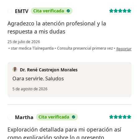
EMTV
Cita verificada
E
Agradezco la atención profesional y la
respuesta a mis dudas
25 de julio de 2026
en opinión d
•
star medica Tlalnepantla
•
Consulta presencial primera vez
•
Reportar
Dr. René Castrejon Morales
Oara servirle. Saludos
5 de agosto de 2026
Martha
Cita verificada
M
Exploración detallada para mi operación así
como explicación sobre lo q presento