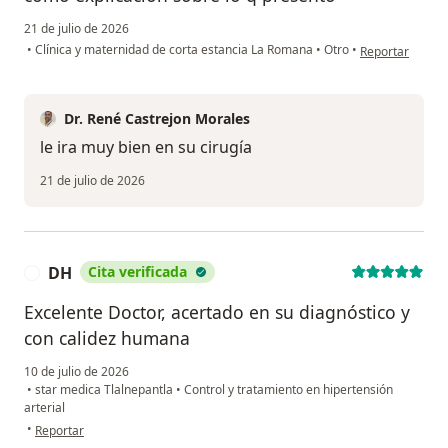
21 de julio de 2026
en opinión del 
•
Clínica y maternidad de corta estancia La Romana
•
Otro
•
Reportar
Dr. René Castrejon Morales
le ira muy bien en su cirugía
21 de julio de 2026
DH
Cita verificada
D
Excelente Doctor, acertado en su diagnóstico y
con calidez humana
10 de julio de 2026
•
star medica Tlalnepantla
•
Control y tratamiento en hipertensión
arterial
en opinión del usuario DH
•
Reportar