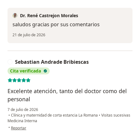
Dr. René Castrejon Morales
saludos gracias por sus comentarios
21 de julio de 2026
Sebastian Andrade Bribiescas
S
Cita verificada
Excelente atención, tanto del doctor como del
personal
7 de julio de 2026
•
Clínica y maternidad de corta estancia La Romana
•
Visitas sucesivas
Medicina Interna
en opinión del usuario Sebastian Andrade Bribiescas
•
Reportar