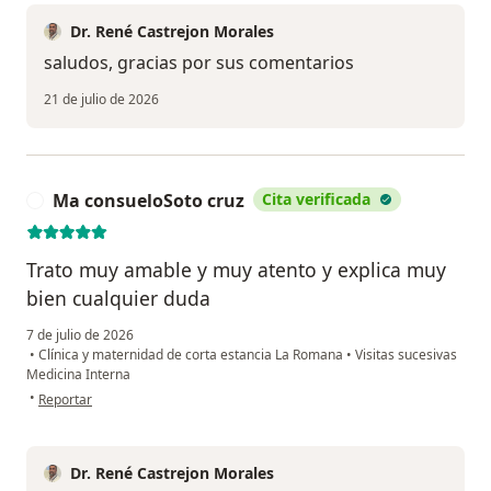
Dr. René Castrejon Morales
saludos, gracias por sus comentarios
21 de julio de 2026
Ma consueloSoto cruz
Cita verificada
M
Trato muy amable y muy atento y explica muy
bien cualquier duda
7 de julio de 2026
•
Clínica y maternidad de corta estancia La Romana
•
Visitas sucesivas
Medicina Interna
en opinión del usuario Ma consueloSoto cruz
•
Reportar
Dr. René Castrejon Morales