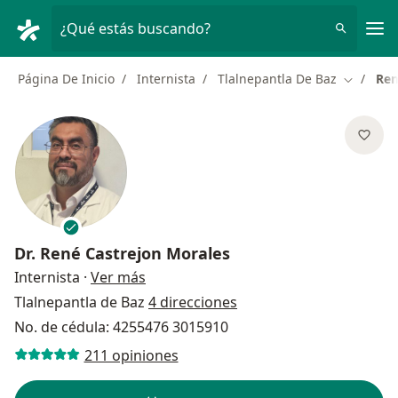
Men
¿Qué estás buscando?
Página De Inicio
Internista
Tlalnepantla De Baz
Ren
Cambiar 
Dr.
René Castrejon Morales
sobre las especializaciones
Internista
·
Ver más
Tlalnepantla de Baz
4 direcciones
No. de cédula: 4255476 3015910
211 opiniones