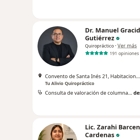
Dr. Manuel Graci
Gutiérrez
·
Ver más
Quiropráctico
191 opiniones
Convento de Santa Inés 21, Habitacional Jardines de Santa Monica, Tlalnepantla de Baz
Tu Alivio Quiropráctico
Consulta de valoración de columna vertebral
de
Lic. Zarahi Barce
Cardenas