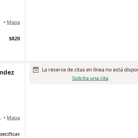
•
Mapa
$820
La reserva de citas en línea no está dispo
ández
Solicita una cita
uadalupe, Gustavo A Madero
•
Mapa
pecificar