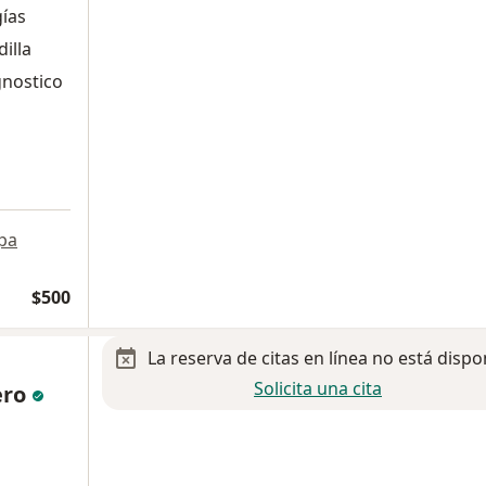
gías
illa
gnostico
pa
$500
La reserva de citas en línea no está dispo
Solicita una cita
ero