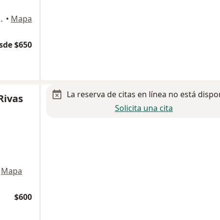
1, Tlalnepantla de Baz
•
Mapa
sde $650
La reserva de citas en línea no está dispo
 Rivas
Solicita una cita
Mapa
$600