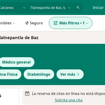
dad, enfermedad o nombre
p. ej. Guadalajara
Iniciar
nibles
Seguro
Más filtros
•
1
Tlalnepantla de Baz
Médico general
ina Física
Diabetólogo
Ver más
La reserva de citas en línea no está dispo
s
Solicita una cita