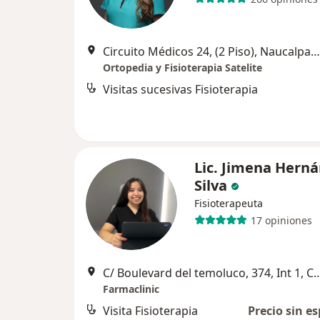
Circuito Médicos 24, (2 Piso), Naucalpan de Juárez
Ortopedia y Fisioterapia Satelite
Visitas sucesivas Fisioterapia
Lic. Jimena Hern
Silva
Fisioterapeuta
17 opiniones
C/ Boulevard del temoluco, 374, Int 1, Col Acueducto De G
Farmaclinic
Visita Fisioterapia
Precio sin es