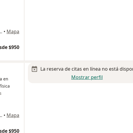
rre 23, Naucalpan de Juárez
•
Mapa
sde $950
La reserva de citas en línea no está dispo
Mostrar perfil
ta en
física
s
rre 23, Naucalpan de Juárez
•
Mapa
sde $950