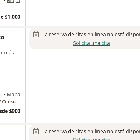
lajara
•
Mapa
e $1,000
La reserva de citas en línea no está dispo
co
Solicita una cita
er más
arena 911, Zapopan
•
Mapa
HOSPITAL REAL SAN JOSÉ VALLE REAL Piso 7 Consultorio 12A
sde $900
La reserva de citas en línea no está dispo
Solicita una cita