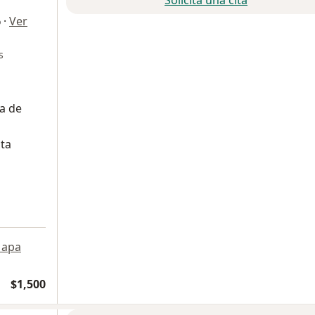
·
Ver
o
s
a de
lta
apa
$1,500