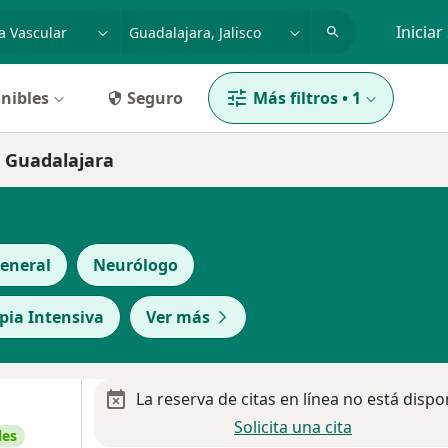
dad, enfermedad o nombre
p. ej. Guadalajara
Iniciar
nibles
Seguro
Más filtros
•
1
n Guadalajara
eneral
Neurólogo
apia Intensiva
Ver más
La reserva de citas en línea no está dispo
Solicita una cita
les