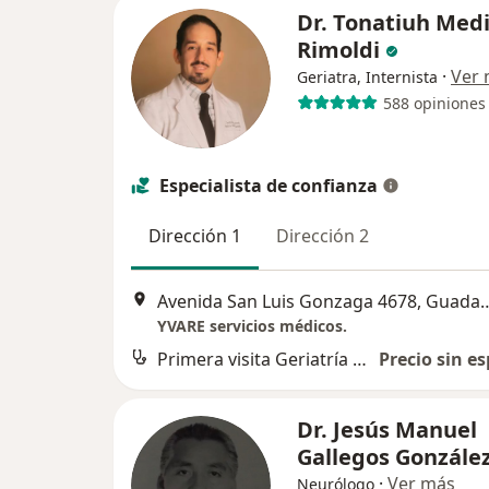
Dr. Tonatiuh Med
Rimoldi
·
Ver
Geriatra, Internista
588 opiniones
Especialista de confianza
Dirección 1
Dirección 2
Avenida San Luis Gonzaga 
YVARE servicios médicos.
Primera visita Geriatría y Gerontología
Precio sin es
Dr. Jesús Manuel
Gallegos Gonzále
·
Ver más
Neurólogo