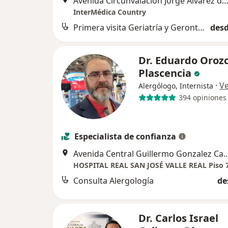
Avenida Circunvalación Jorge Álvarez del Castillo 1467, Guada
InterMédica Country
Primera visita Geriatría y Gerontología
desd
Dr. Eduardo Oroz
Plascencia
·
V
Alergólogo, Internista
394 opiniones
Especialista de confianza
Avenida Central Guillermo Gonzalez Cam
Consulta Alergología
de
Dr. Carlos Israel