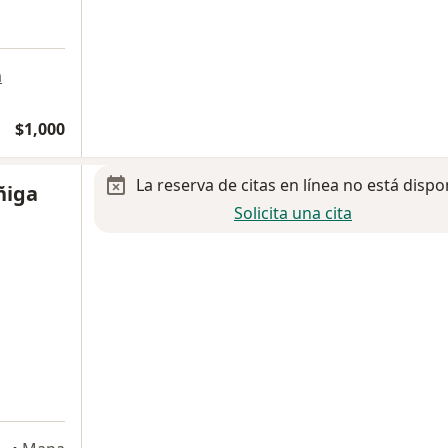
a
a
$1,000
La reserva de citas en línea no está dispo
ñiga
Solicita una cita
a