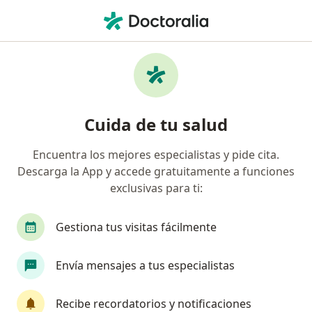
Men
Criptorquidia • Zapopan, Jalisco
Filtros
• 1
Seguro
Mapa
Especialistas en Criptorquidia en Zapopan
Cuida de tu salud
Encuentra los mejores especialistas y pide cita.
¿Qué especialidad estás buscando?
Descarga la App y accede gratuitamente a funciones
Cirujano pediátrico
Urólogo
Pediatra
exclusivas para ti:
Gestiona tus visitas fácilmente
Envía mensajes a tus especialistas
Recibe recordatorios y notificaciones