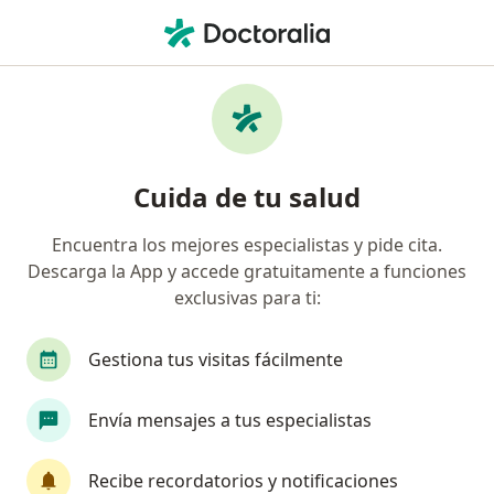
Men
Calvicie De Patrón Femenino • Guadalajara, Jalisco
Filtros
• 1
Seguro
Mapa
Especialistas en Calvicie de patrón
Cuida de tu salud
femenino en Guadalajara
Encuentra los mejores especialistas y pide cita.
Descarga la App y accede gratuitamente a funciones
¿Qué especialidad estás buscando?
exclusivas para ti:
Médico general
Dermatólogo
Médico esté
Gestiona tus visitas fácilmente
Envía mensajes a tus especialistas
Recibe recordatorios y notificaciones