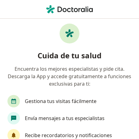
Men
Calvicie De Patrón Femenino • Cancun, Quintana Roo
Filtros
• 1
Mapa
Especialistas en Calvicie de patrón
Cuida de tu salud
femenino en Cancun
Encuentra los mejores especialistas y pide cita.
Descarga la App y accede gratuitamente a funciones
¿Qué especialidad estás buscando?
exclusivas para ti:
Dermatólogo
Médico general
Acupuntor
Gestiona tus visitas fácilmente
Envía mensajes a tus especialistas
Recibe recordatorios y notificaciones