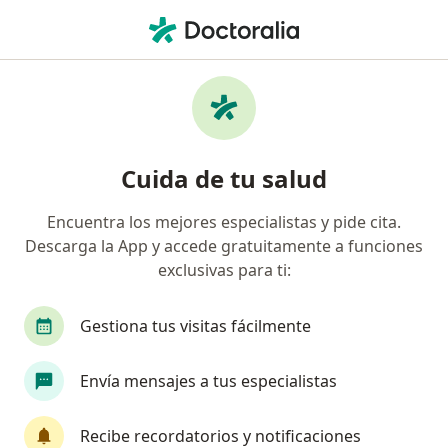
Men
Ataques De Pánico • Nezahualcóyotl, México
Filtros
• 1
Seguro
Mapa
Especialistas en Ataques de pánico en
Cuida de tu salud
Nezahualcóyotl
Encuentra los mejores especialistas y pide cita.
Descarga la App y accede gratuitamente a funciones
¿Qué especialidad estás buscando?
exclusivas para ti:
Psicólogo
Psiquiatra
Psicoanalista
A
Gestiona tus visitas fácilmente
Envía mensajes a tus especialistas
Recibe recordatorios y notificaciones