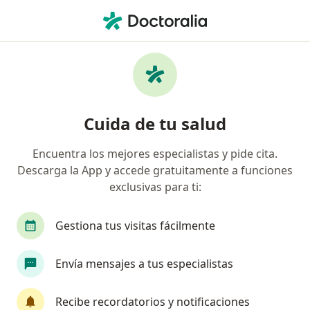
Men
Asma Pediátrico • Morelia, Michoacán
Filtros
• 1
Seguro
Mapa
Especialistas en Asma pediátrico en Morelia
Cuida de tu salud
Encuentra los mejores especialistas y pide cita.
¿Qué especialidad estás buscando?
Descarga la App y accede gratuitamente a funciones
Pediatra
Alergólogo
Neonatólogo
Ci
exclusivas para ti:
Gestiona tus visitas fácilmente
Envía mensajes a tus especialistas
Recibe recordatorios y notificaciones