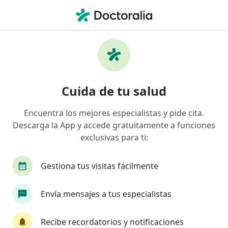
Men
Amigdalitis • Guadalupe, Zacatecas
Filtros
• 1
Seguro
Mapa
Especialistas en Amigdalitis en Guadalupe
Cuida de tu salud
Encuentra los mejores especialistas y pide cita.
¿Qué especialidad estás buscando?
Descarga la App y accede gratuitamente a funciones
Otorrinolaringólogo
Médico general
Aler
exclusivas para ti:
Gestiona tus visitas fácilmente
Envía mensajes a tus especialistas
Recibe recordatorios y notificaciones