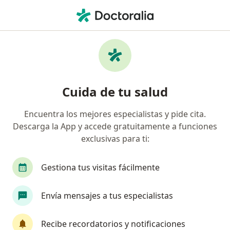
Men
Dentista - Odontólogo • Virreyes Residencial, Saltillo, Coahuila
Filtros
Seguro
Mapa
Dentistas - odontólogos en Virreyes
Cuida de tu salud
Residencial, Saltillo
Encuentra los mejores especialistas y pide cita.
Descarga la App y accede gratuitamente a funciones
exclusivas para ti:
Gestiona tus visitas fácilmente
Envía mensajes a tus especialistas
Dra. Alondra Jazmín Ramírez Carbajal
Dentista - odontóloga
Recibe recordatorios y notificaciones
15 opiniones