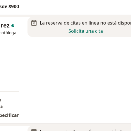
sde $900
La reserva de citas en línea no está dispo
arez
Solicita una cita
ontóloga
a
ca
pecificar