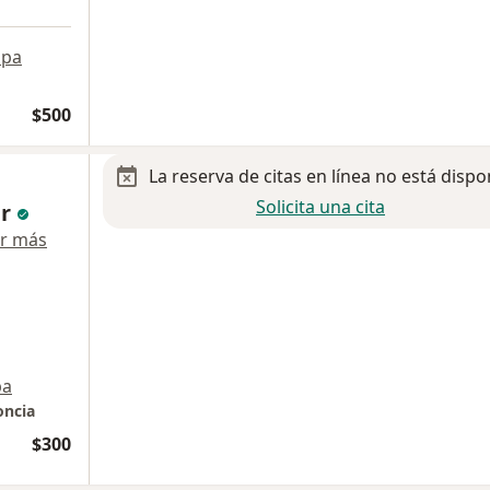
pa
$500
La reserva de citas en línea no está dispo
Solicita una cita
ar
r más
pa
oncia
$300