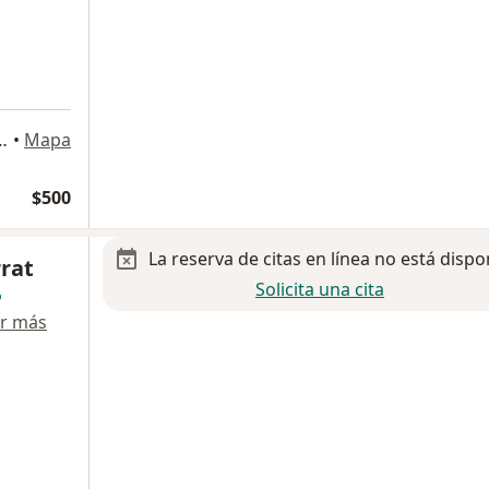
mericana 2da Ampliación, Saltillo
•
Mapa
$500
La reserva de citas en línea no está dispo
rat
Solicita una cita
r más