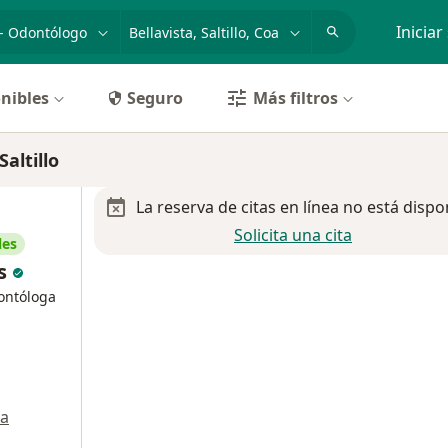
dad, enfermedad o nombre
p. ej. Guadalajara
Iniciar
nibles
Seguro
Más filtros
altillo
La reserva de citas en línea no está dispo
Solicita una cita
les
es
ontóloga
a