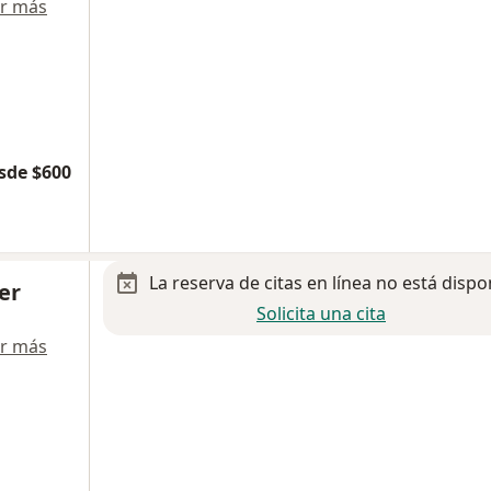
r más
sde $600
La reserva de citas en línea no está dispo
uer
Solicita una cita
r más