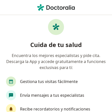
Men
Dentista - Odontólogo • Universidad, Saltillo, Coahuila
Filtros
Seguro
Mapa
Dentistas - odontólogos en Universidad,
Cuida de tu salud
Saltillo
Encuentra los mejores especialistas y pide cita.
Descarga la App y accede gratuitamente a funciones
exclusivas para ti:
Gestiona tus visitas fácilmente
Envía mensajes a tus especialistas
Dra. Sandra Luz Castillo Enríquez
·
Ver más
Dentista - odontólogo
Recibe recordatorios y notificaciones
44 opiniones