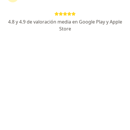
Dirección
En línea
4.8 y 4.9 de valoración media en Google Play y Apple
Adrián Muguerza Martínez 1075, Saltillo
•
Mapa
Store
VIZO- Consultorio 105
Visita Odontología
$700
Este especialista no ofrece reserva de cita en línea en esta dirección.
Solicita una cita