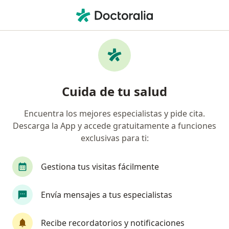
Men
Dentista - Odontólogo • Los Tulipanes, Saltillo, Coahuila
Filtros
Seguro
Mapa
Dentistas - odontólogos en Los Tulipanes,
Cuida de tu salud
Saltillo
Encuentra los mejores especialistas y pide cita.
Descarga la App y accede gratuitamente a funciones
exclusivas para ti:
Gestiona tus visitas fácilmente
Envía mensajes a tus especialistas
Dr. Llemil Talamas Troyo
·
Ver más
Dentista - odontólogo
Recibe recordatorios y notificaciones
59 opiniones