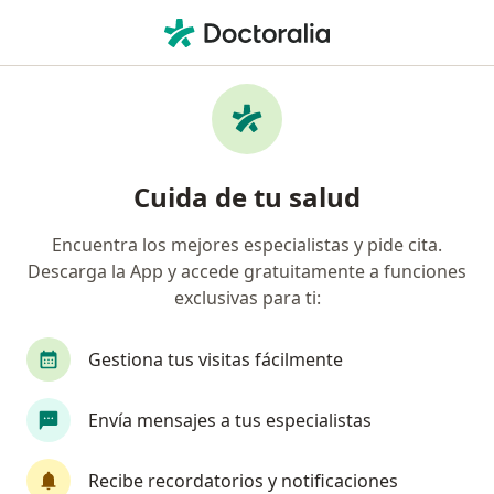
Men
Dentista - Odontólogo • Guanajuato, Saltillo, Coahuila
Filtros
Seguro
Mapa
Dentistas - odontólogos en Guanajuato,
Cuida de tu salud
Saltillo
Encuentra los mejores especialistas y pide cita.
Descarga la App y accede gratuitamente a funciones
exclusivas para ti:
Gestiona tus visitas fácilmente
Envía mensajes a tus especialistas
Dra. Susana Cherta Perez
·
Ver más
Dentista - odontólogo
Recibe recordatorios y notificaciones
90 opiniones