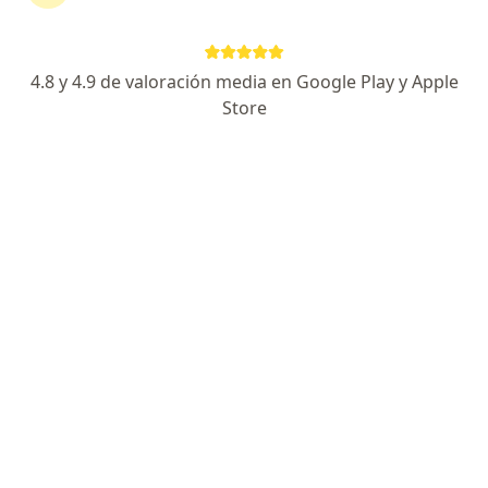
Experta en Restauración y Estética Dental
Avanzada
Especialista en Odontologia General Integral
4.8 y 4.9 de valoración media en Google Play y Apple
Store
Empatia, puntualidad y claridad en explicaciones
Especialista de confianza
Dirección
En línea
Dr. Fleming 244, Saltillo
•
Mapa
Dra Susana Cherta Perez
Visita Odontología
$500
Este especialista no ofrece reserva de cita en línea en esta dirección.
Solicita una cita