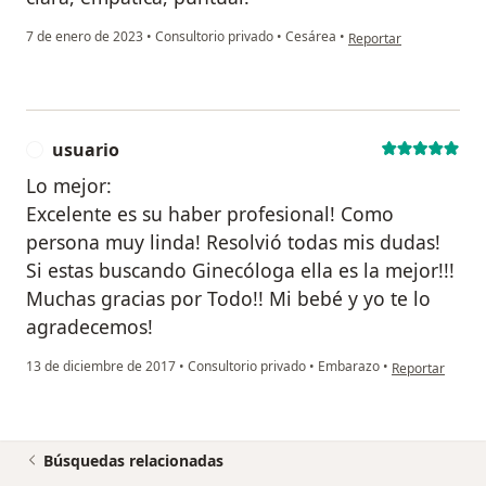
en opinión del usuario
7 de enero de 2023
•
Consultorio privado
•
Cesárea
•
Reportar
usuario
U
Lo mejor:
Excelente es su haber profesional! Como
persona muy linda! Resolvió todas mis dudas!
Si estas buscando Ginecóloga ella es la mejor!!!
Muchas gracias por Todo!! Mi bebé y yo te lo
agradecemos!
en opinión del 
13 de diciembre de 2017
•
Consultorio privado
•
Embarazo
•
Reportar
Búsquedas relacionadas