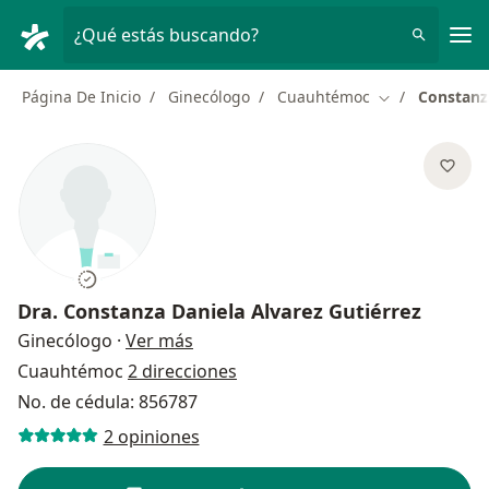
Men
¿Qué estás buscando?
Página De Inicio
Ginecólogo
Cuauhtémoc
Constanza
Cambiar de ci
Dra.
Constanza Daniela Alvarez Gutiérrez
sobre las especializaciones
Ginecólogo
·
Ver más
Cuauhtémoc
2 direcciones
No. de cédula: 856787
2 opiniones