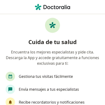
Men
Ginecólogo • Cuauhtémoc, CDMX
Filtros
Seguro:
Plan Seguro
Ginecólogos recomendados de Plan Seguro
Cuida de tu salud
en Cuauhtémoc
Encuentra los mejores especialistas y pide cita.
Descarga la App y accede gratuitamente a funciones
exclusivas para ti:
Gestiona tus visitas fácilmente
Envía mensajes a tus especialistas
Destacado
Elizabeth Varela Mondragón
Recibe recordatorios y notificaciones
·
Ver más
Ginecólogo