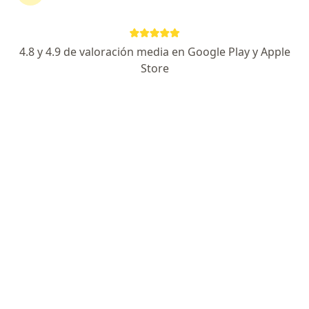
551 opiniones
Especialista de confianza
4.8 y 4.9 de valoración media en Google Play y Apple
Store
Dirección
En línea
Calle de Durango 290, Ciudad de México
•
Mapa
Sanatorio Durango
Acepta Plan Seguro
Consulta subsecuente
Este especialista no ofrece reserva de cita en línea en esta dirección.
Solicita una cita