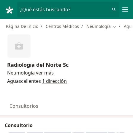
Men
¿Qué estás buscando?
Página De Inicio
Centros Médicos
Neumología
Agua
Cambiar d
Radiologia del Norte Sc
Neumología
ver más
Aguascalientes
1 dirección
Consultorios
Consultorio