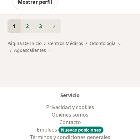
Mostrar perfil
1
2
3
Página De Inicio
Centros Médicos
Odontología
Cambiar d
Aguascalientes
Cambiar de ciudad
Servicio
Privacidad y cookies
Quiénes somos
Contacto
Empleos
Nuevas posiciones
Términos y condiciones generales