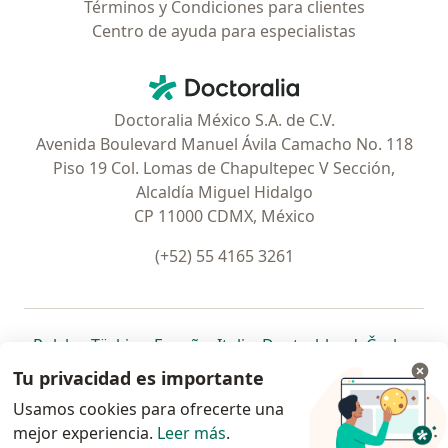
Términos y Condiciones para clientes
Centro de ayuda para especialistas
Contacto
Doctoralia - Página de inicio
Doctoralia México S.A. de C.V.
Avenida Boulevard Manuel Ávila Camacho No. 118
Piso 19 Col. Lomas de Chapultepec V Sección,
Alcaldía Miguel Hidalgo
CP 11000 CDMX, México
(+52) 55 4165 3261
se abre en una nueva pestaña
se abre en una nueva pestaña
se abre en una nueva pestaña
se abre en una nueva pes
se abre en 
se a
Polska
,
Türkiye
,
España
,
Italia
,
Deutschland
,
Česko
,
se abre en una nueva pestaña
se abre en una nueva pestaña
se abre en una nueva pestaña
se abre en una nueva p
se abre en 
se abr
Portugal
,
México
,
Chile
,
Brasil
,
Argentina
,
Perú
,
Tu privacidad es importante
se abre en una nueva pe
Colombia
Usamos cookies para ofrecerte una
mejor experiencia.
www.doctoralia.com.mx © 2026 - Encuentra tu
Leer más
.