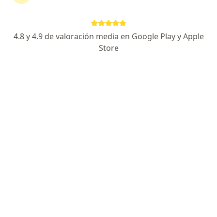
AV. CANAL INTERCEPTOR #108, FRACCIONAMIENTO FUNDICION, Aguascalientes
•
Mapa
Diabetes y Nutrición Center
Ningún profesional de este centro tiene citas disponibles
4.8 y 4.9 de valoración media en Google Play y Apple
Mostrar perfil
Store
Fuel Performance | Nutrición Clínica &
Deportiva
Nutricionista, Nutriólogo clínico
Plaza la Cantera, Blvrd Juan Pablo II 1098, Canteras de San Agustín, Aguascalientes
•
Mapa
Fuel Performance | Nutrición Clínica & Deportiva