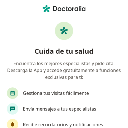
Men
Nutrición • Aguascalientes, Aguascalientes
Filtros
• 1
Mapa
Centros médicos de Nutrición en
Cuida de tu salud
Aguascalientes
Encuentra los mejores especialistas y pide cita.
Descarga la App y accede gratuitamente a funciones
exclusivas para ti:
Gestiona tus visitas fácilmente
Envía mensajes a tus especialistas
Diabetes y Nutrición Center
·
Ver más
Nutricionista, Cardiólogo, Cirujano general
Recibe recordatorios y notificaciones