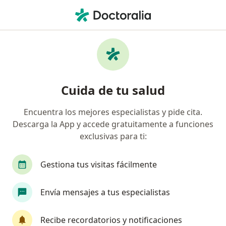
Men
Neumonía • Aguascalientes, Aguascalientes
Filtros
• 1
Seguro
Mapa
Especialistas en Neumonía en
Cuida de tu salud
Aguascalientes
Encuentra los mejores especialistas y pide cita.
Descarga la App y accede gratuitamente a funciones
¿Qué especialidad estás buscando?
exclusivas para ti:
Pediatra
Internista
Médico general
Gestiona tus visitas fácilmente
Envía mensajes a tus especialistas
Recibe recordatorios y notificaciones