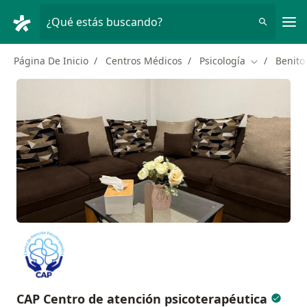
Men
¿Qué estás buscando?
Página De Inicio
Centros Médicos
Psicología
Benito
Cambiar de 
CAP Centro de atención psicoterapéutica