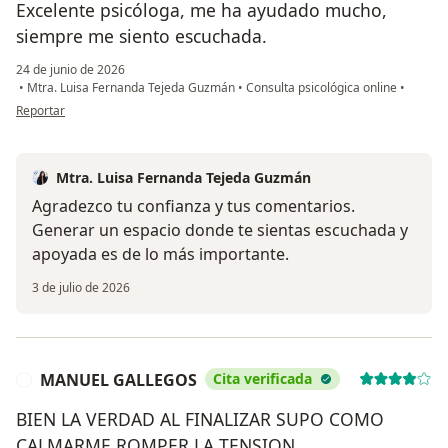
Excelente psicóloga, me ha ayudado mucho,
siempre me siento escuchada.
24 de junio de 2026
•
Mtra. Luisa Fernanda Tejeda Guzmán
•
Consulta psicológica online
•
en opinión del usuario DLR
Reportar
Mtra. Luisa Fernanda Tejeda Guzmán
Agradezco tu confianza y tus comentarios.
Generar un espacio donde te sientas escuchada y
apoyada es de lo más importante.
3 de julio de 2026
MANUEL GALLEGOS
Cita verificada
M
BIEN LA VERDAD AL FINALIZAR SUPO COMO
CALMARME ROMPER LA TENSION