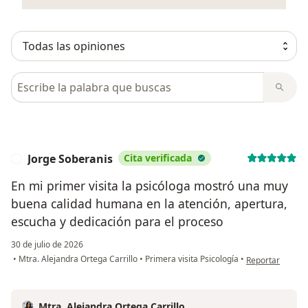
Busca en opiniones
Jorge Soberanis
Cita verificada
J
En mi primer visita la psicóloga mostró una muy
buena calidad humana en la atención, apertura,
escucha y dedicación para el proceso
30 de julio de 2026
en opinión del u
•
Mtra. Alejandra Ortega Carrillo
•
Primera visita Psicología
•
Reportar
Mtra. Alejandra Ortega Carrillo