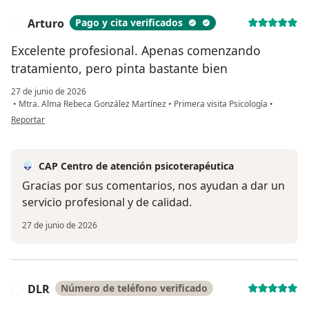
Arturo
Pago y cita verificados
A
Excelente profesional. Apenas comenzando
tratamiento, pero pinta bastante bien
27 de junio de 2026
•
Mtra. Alma Rebeca González Martínez
•
Primera visita Psicología
•
en opinión del usuario Arturo
Reportar
CAP Centro de atención psicoterapéutica
Gracias por sus comentarios, nos ayudan a dar un
servicio profesional y de calidad.
27 de junio de 2026
DLR
Número de teléfono verificado
D