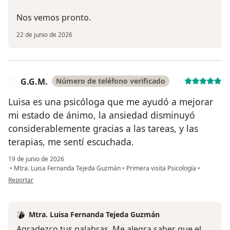
Nos vemos pronto.
22 de junio de 2026
G.G.M.
Número de teléfono verificado
G
Luisa es una psicóloga que me ayudó a mejorar
mi estado de ánimo, la ansiedad disminuyó
considerablemente gracias a las tareas, y las
terapias, me sentí escuchada.
19 de junio de 2026
•
Mtra. Luisa Fernanda Tejeda Guzmán
•
Primera visita Psicología
•
en opinión del usuario G.G.M.
Reportar
Mtra. Luisa Fernanda Tejeda Guzmán
Agradezco tus palabras. Me alegra saber que el