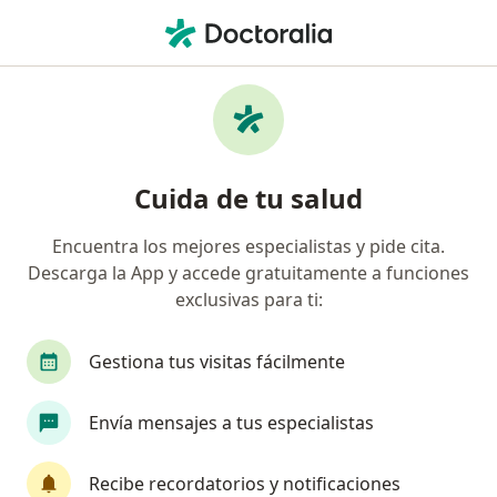
Men
Traumatología • Benito Juárez, Distrito Federal DF
Filtros
• 1
Seguro
Mapa
Centros médicos de Traumatología en
Cuida de tu salud
Benito Juárez
Encuentra los mejores especialistas y pide cita.
Descarga la App y accede gratuitamente a funciones
exclusivas para ti:
Gestiona tus visitas fácilmente
Envía mensajes a tus especialistas
Pago en línea
Pagos a meses disponibles
QP Clinic
Recibe recordatorios y notificaciones
·
Ver más
Traumatólogo, Cardiólogo, Cirujano general