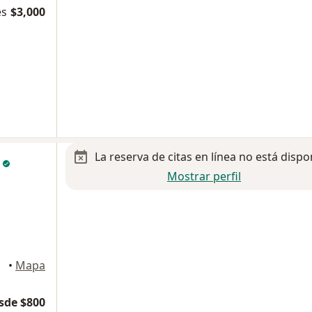
es
$3,000
La reserva de citas en línea no está dispo
a
Mostrar perfil
oacán
•
Mapa
sde $800