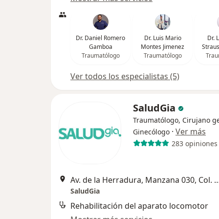
Dr. Daniel Romero
Dr. Luis Mario
Dr. 
Gamboa
Montes Jimenez
Strau
Traumatólogo
Traumatólogo
Trau
Ver todos los especialistas (5)
SaludGia
Traumatólogo, Cirujano ge
·
Ver más
Ginecólogo
283 opiniones
Av. de la Herradura, Manzana 030, Col. Country Club, Na
SaludGia
Rehabilitación del aparato locomotor