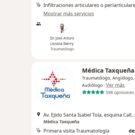
Infiltraciones articulares o periarticular
Mostrar más servicios
Dr. José Arturo
Lezana Iberry
Traumatólogo
Médica Taxqueñ
Traumatólogo, Angiólogo,
·
Ver más
Audiólogo
598 opiniones
Av. Ejido Santa Isabel Tola, esquina Calle D, Manzana I, Coy
Médica Taxqueña
Primera visita Traumatología
de