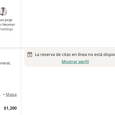
Luis Jorge
ss Neuman
matólogo
La reserva de citas en línea no está dispo
Mostrar perfil
neral,
ucalpan de Juárez
•
Mapa
$1,200