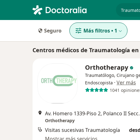
especiali
Seguro
Más filtros
•
1
Centros médicos de Traumatología en
Orthotherapy
Traumatólogo, Cirujano ge
·
Ver más
Endoscopista
1041 opinione
Av. Homero 1339-Piso 2
Orthotherapy
Visitas sucesivas Traumatología
desd
Mostrar más servicios