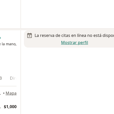
La reserva de citas en línea no está dispo
Mostrar perfil
e la mano,
3
Dirección 4
uauhtémoc, CDMX, Cuauhtémoc
•
Mapa
Traumatologia
$1,000