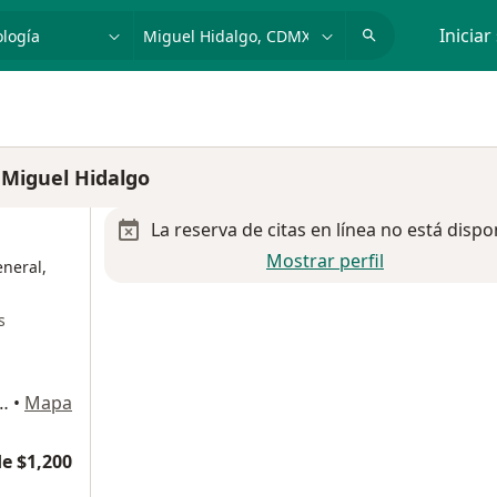
dad, enfermedad o nombre
p. ej. Guadalajara
Iniciar
 Miguel Hidalgo
La reserva de citas en línea no está dispo
Mostrar perfil
neral,
s
, Polanco II Seccion, Miguel Hidalgo
•
Mapa
e $1,200