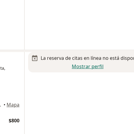
La reserva de citas en línea no está dispo
Mostrar perfil
ta,
uadalupe, Gustavo A Madero
•
Mapa
$800