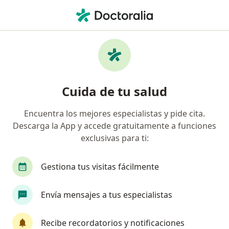
Men
Psicología • Ecatepec de Morelos, México
Filtros
• 1
Seguro
Mapa
Centros médicos de Psicología en Ecatepec
Cuida de tu salud
de Morelos
Encuentra los mejores especialistas y pide cita.
¿Prefieres probar la terapia sin salir
Descarga la App y accede gratuitamente a funciones
TERAPIA
de casa?
exclusivas para ti:
Prueba la primera sesión online gratis con el
terapeuta que elijas.
Gestiona tus visitas fácilmente
Envía mensajes a tus especialistas
Recibe recordatorios y notificaciones