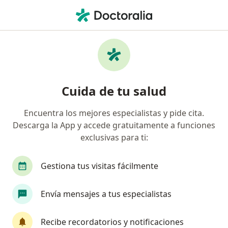
Men
Cirujano Plástico • Torreon, Coahuila
Filtros
Seguro:
MAPFRE
M
Cirujanos plásticos recomendados de
Cuida de tu salud
MAPFRE en Torreon
Encuentra los mejores especialistas y pide cita.
Descarga la App y accede gratuitamente a funciones
exclusivas para ti:
Gestiona tus visitas fácilmente
Envía mensajes a tus especialistas
Dr. Javier Peña De la Cortés
·
Ver más
Cirujano plástico
Recibe recordatorios y notificaciones
18 opiniones