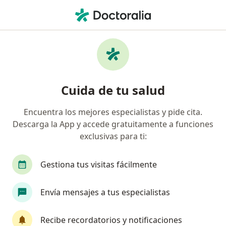
Men
Cirujano Plástico • Torreon, Coahuila
Filtros
Seguro:
Asismed
M
Cirujanos plásticos recomendados de
Cuida de tu salud
Asismed en Torreon
Encuentra los mejores especialistas y pide cita.
Descarga la App y accede gratuitamente a funciones
exclusivas para ti:
Gestiona tus visitas fácilmente
Envía mensajes a tus especialistas
Dr. Javier Peña De la Cortés
·
Ver más
Cirujano plástico
Recibe recordatorios y notificaciones
18 opiniones