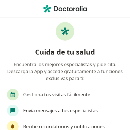
Men
Cirujano Plástico • Torreon, Coahuila
Filtros
Seguro:
Chubb
Ma
Cirujanos plásticos recomendados de Chubb
Cuida de tu salud
en Torreon
Encuentra los mejores especialistas y pide cita.
Descarga la App y accede gratuitamente a funciones
exclusivas para ti:
Gestiona tus visitas fácilmente
Envía mensajes a tus especialistas
Dr. Javier Peña De la Cortés
·
Ver más
Cirujano plástico
Recibe recordatorios y notificaciones
18 opiniones