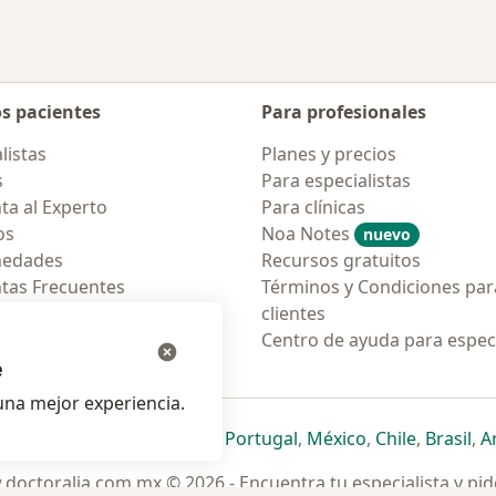
os pacientes
Para profesionales
listas
Planes y precios
s
Para especialistas
ta al Experto
Para clínicas
os
Noa Notes
nuevo
medades
Recursos gratuitos
tas Frecuentes
Términos y Condiciones par
ión para móvil
clientes
ara pacientes
Centro de ayuda para especi
e
na mejor experiencia.
ueva pestaña
en una nueva pestaña
e abre en una nueva pestaña
se abre en una nueva pestaña
se abre en una nueva pestaña
se abre en una nueva pestaña
se abre en una nueva p
se abre en una
se abre e
se
Italia
,
Deutschland
,
Česko
,
Portugal
,
México
,
Chile
,
Brasil
,
A
doctoralia.com.mx © 2026 - Encuentra tu especialista y pide