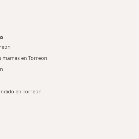
as
rreon
s mamas en Torreon
on
hendido en Torreon
ría: Enfermedades más tratadas