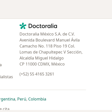
Contacto
Doctoralia - Página de inicio
Doctoralia México S.A. de C.V.
Avenida Boulevard Manuel Ávila
Camacho No. 118 Piso 19 Col.
Lomas de Chapultepec V Sección,
Alcaldía Miguel Hidalgo
CP 11000 CDMX, México
a
(+52) 55 4165 3261
alistas
estaña
 nueva pestaña
n una nueva pestaña
 abre en una nueva pestaña
se abre en una nueva pestaña
se abre en una nueva pestaña
se abre en una nueva pestaña
rgentina
,
Perú
,
Colombia
 cita