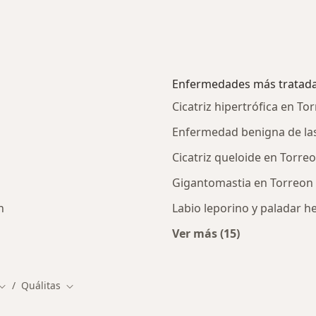
Enfermedades más tratad
Cicatriz hipertrófica en To
Enfermedad benigna de la
n
Cicatriz queloide en Torre
Gigantomastia en Torreon
n
Labio leporino y paladar 
Ver más (15)
alistas de Quálitas
Más en esta catego
Quálitas
iudad
Cambiar de ciudad
Cambiar de ciudad