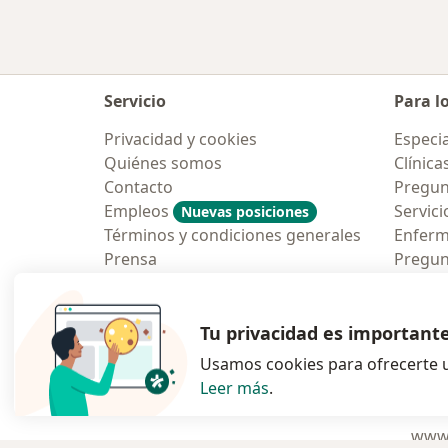
Servicio
Para l
Privacidad y cookies
Especia
Quiénes somos
Clínica
Contacto
Pregun
Empleos
Servici
Nuevas posiciones
Términos y condiciones generales
Enfer
Prensa
Pregun
Aplicac
Blog p
Tu privacidad es important
Usamos cookies para ofrecerte u
Leer más
.
se abre en una n
se abre 
s
Polska
,
Türkiye
,
España
,
www.