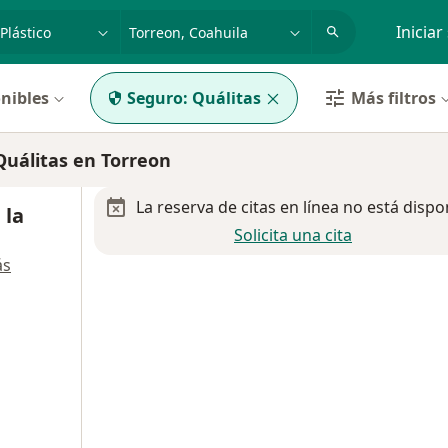
dad, enfermedad o nombre
p. ej. Guadalajara
Iniciar
nibles
Seguro:
Quálitas
Más filtros
Quálitas en Torreon
La reserva de citas en línea no está dispo
 la
Solicita una cita
ás