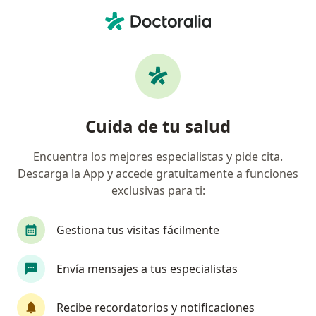
Men
Cirujano Plástico • Torreon, Coahuila
Filtros
Seguro:
Sura
Mapa
Cirujanos plásticos recomendados de Sura
Cuida de tu salud
en Torreon
Encuentra los mejores especialistas y pide cita.
Descarga la App y accede gratuitamente a funciones
exclusivas para ti:
Gestiona tus visitas fácilmente
Envía mensajes a tus especialistas
Dr. Javier Peña De la Cortés
·
Ver más
Cirujano plástico
Recibe recordatorios y notificaciones
18 opiniones