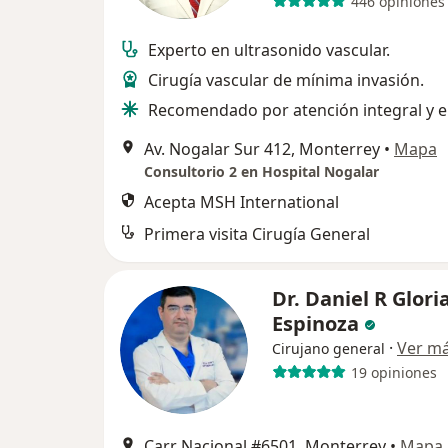
446 opiniones
Experto en ultrasonido vascular.
Cirugía vascular de mínima invasión.
Recomendado por atención integral y e
Av. Nogalar Sur 412, Monterrey
•
Mapa
Consultorio 2 en Hospital Nogalar
Acepta MSH International
Primera visita Cirugía General
Dr. Daniel R Glori
Espinoza
·
Ver m
Cirujano general
19 opiniones
Carr Nacional #6501, Monterrey
•
Mapa