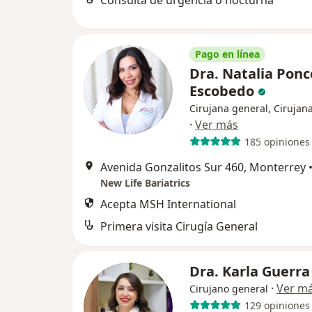
Consulta de urgencia o nocturna
Pago en línea
Dra. Natalia Ponc
Escobedo
Cirujana general, Cirujana
·
Ver más
185 opiniones
Avenida Gonzalitos Sur 460, Monterrey
New Life Bariatrics
Acepta MSH International
Primera visita Cirugía General
Dra. Karla Guerr
·
Ver m
Cirujano general
129 opiniones