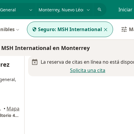
dad, enfermedad o nombre
p. ej. Guadalajara
Iniciar
nibles
Seguro:
MSH International
Má
 MSH International en Monterrey
La reserva de citas en línea no está dispo
érez
Solicita una cita
general,
, Monterrey, Monterrey
•
Mapa
Christus Muguerza Hospital Conchita Consultorio 401