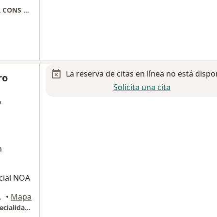
CENTRO MEDICO CHRISTUS MUGUERZA SUR CONS 305 TERCER PISO
La reserva de citas en línea no está dispo
ro
Solicita una cita
o
n
icial NOA
ro Garza Garcia
•
Mapa
Hospital Ángeles Valle Oriente, Torre de especialidades piso 16 Consultorio 1603 (CanSurgE)