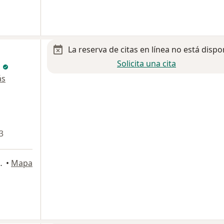
La reserva de citas en línea no está dispo
Solicita una cita
l
ás
3
olás de los Garza
•
Mapa