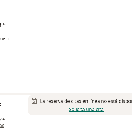
pia
miso
La reserva de citas en línea no está dispo
z
Solicita una cita
go,
ás