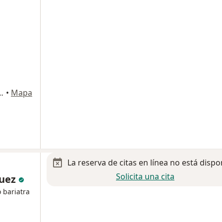
ostilla 2277, Monterrey
•
Mapa
La reserva de citas en línea no está dispo
Solicita una cita
guez
 bariatra