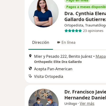
Pago en línea
Pagos a meses disponib
Dra. Cynthia Elen
Gallardo Gutierr
Ortopedista, Traumatólog
23 opiniones
Dirección
En línea
Mier y Pesado 222, Benito Juárez
•
Mapa
Orthopedic Elite Dra Gallardo
Acepta Pan-American
Visita Ortopedia
Dr. Francisco Javi
Hernandez Danie
·
Ver más
Urólogo