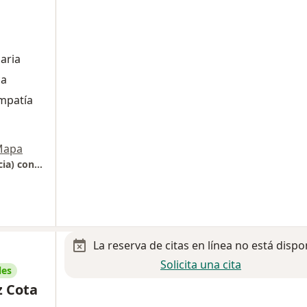
aria
ca
Empatía
Mapa
San Angel Inn del Valle (Dalinde corta estancia) consultorio 307
La reserva de citas en línea no está dispo
Solicita una cita
les
z Cota