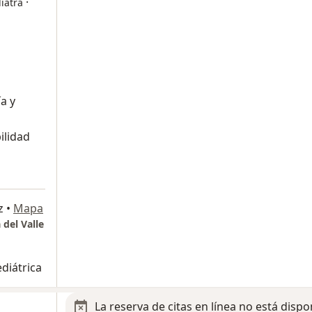
·
iatra
a y
ilidad
z
•
Mapa
 del Valle
diátrica
La reserva de citas en línea no está dispo