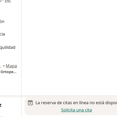
·
Ver
o
ión
cia
quilidad
gel Inn del Valle, Benito Juárez
•
Mapa
Dr. Carlos Angeles Negrete Traumatólogia y Ortopedia, Hospital San Angel Inn de Valle consultorio 413
La reserva de citas en línea no está dispo
z
Solicita una cita