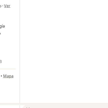
·
Ver
o
gía
o
3
•
Mapa