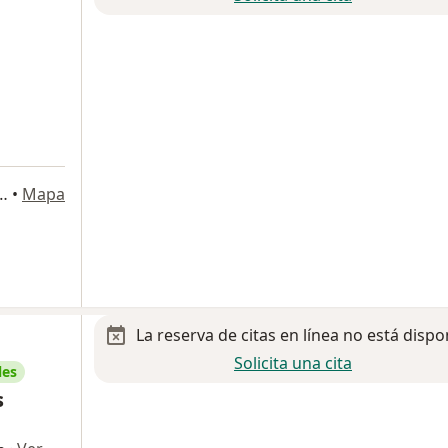
ión 1225, Ciudad de México
•
Mapa
La reserva de citas en línea no está dispo
Solicita una cita
les
s