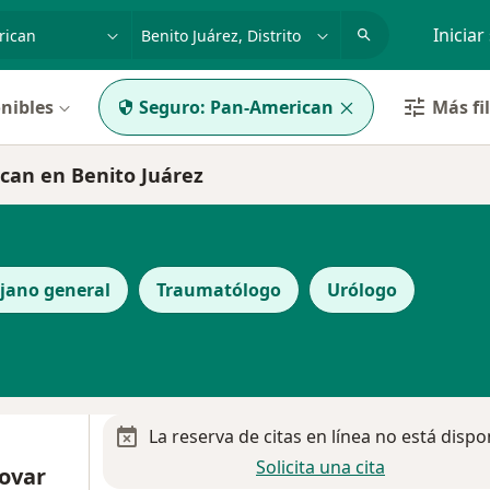
dad, enfermedad o nombre
p. ej. Guadalajara
Iniciar
nibles
Seguro:
Pan-American
Más fi
an en Benito Juárez
ujano general
Traumatólogo
Urólogo
La reserva de citas en línea no está dispo
Solicita una cita
Tovar