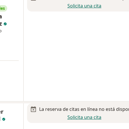
Solicita una cita
les
a
ez
o
La reserva de citas en línea no está dispo
er
Solicita una cita
l