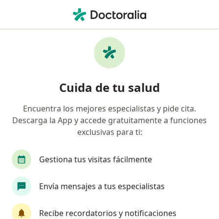
Men
Seguros Banorte • Benito Juárez, Distrito Federal DF
Filtros
Seguro:
Seguros Banorte
Doctores recomendados de Seguros
Cuida de tu salud
Banorte en Benito Juárez
Encuentra los mejores especialistas y pide cita.
Descarga la App y accede gratuitamente a funciones
¿Qué especialidad estás buscando?
exclusivas para ti:
Cirujano general
Ortopedista
Ginecólogo
Gestiona tus visitas fácilmente
Envía mensajes a tus especialistas
Recibe recordatorios y notificaciones