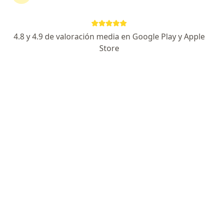
Master en Endoscopia en Universidad de Murcia
Alta Especialidad de Endoscopia en UNAM
4.8 y 4.9 de valoración media en Google Play y Apple
Trato humano y personalizado
Store
Especialista de confianza
Patricio Sanz 1609, Benito Juárez
•
Mapa
MEDICANET Clinica de endoscopia
Acepta Seguros Banorte
Visita Gastroenterología
Este especialista no ofrece reserva de cita en línea en esta dirección.
Solicita una cita
Especialistas disponibles
Estos especialistas se encuentran fuera de Benito