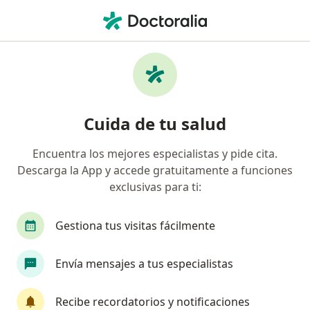
Men
Gastroenterólogo • Benito Juárez, Distrito Federal DF
Filtros
Seguro:
Seguros Banorte
Gastroenterólogos recomendados de
Cuida de tu salud
Seguros Banorte en Benito Juárez
Encuentra los mejores especialistas y pide cita.
Descarga la App y accede gratuitamente a funciones
exclusivas para ti:
Gestiona tus visitas fácilmente
Envía mensajes a tus especialistas
Dr. Edgar Zamayoa Cervantes
·
Ver más
Gastroenterólogo, Endoscopista
Recibe recordatorios y notificaciones
281 opiniones