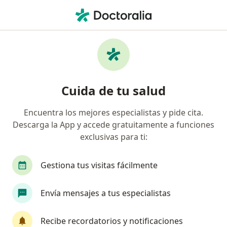
Men
Gastroenterólogo • General Escobedo, Nuevo Léon
Filtros
Seguro:
Seguros Banorte
Gastroenterólogos recomendados de
Cuida de tu salud
Seguros Banorte en General Escobedo
Encuentra los mejores especialistas y pide cita.
Descarga la App y accede gratuitamente a funciones
exclusivas para ti:
Gestiona tus visitas fácilmente
Envía mensajes a tus especialistas
Dr. Juan Francisco Ortiz Treviño
Gastroenterólogo
Recibe recordatorios y notificaciones
180 opiniones