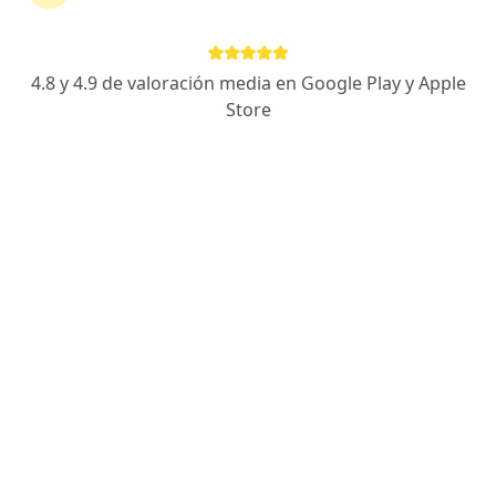
Gastroenterólogo certificado. Socio AMG
Master en Neurogastroenterología y Motilidad
4.8 y 4.9 de valoración media en Google Play y Apple
Me recomiendan por mi conocimiento y empatía.
Store
Especialista de confianza
Avenida Nexxus #100, General Escobedo
•
Mapa
Digextia, Hospitaria. Edificio plaza hospitaria, 3er piso, Local 309
Acepta Seguros Banorte
Colonoscopía
Este especialista no ofrece reserva de cita en línea en esta dirección.
Solicita una cita