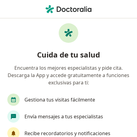
Men
Gastroenterólogo • General Escobedo, Nuevo Léon
Filtros
Seguro:
AXA Seguros
Gastroenterólogos recomendados de AXA
Cuida de tu salud
Seguros en General Escobedo
Encuentra los mejores especialistas y pide cita.
Descarga la App y accede gratuitamente a funciones
exclusivas para ti:
Gestiona tus visitas fácilmente
Envía mensajes a tus especialistas
Dr. Juan Francisco Ortiz Treviño
Gastroenterólogo
Recibe recordatorios y notificaciones
180 opiniones