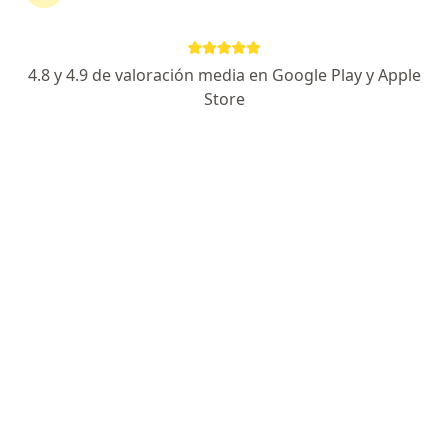
Gastroenterólogo certificado. Socio AMG
Master en Neurogastroenterología y Motilidad
4.8 y 4.9 de valoración media en Google Play y Apple
Me recomiendan por mi conocimiento y empatía.
Store
Especialista de confianza
Avenida Nexxus #100, General Escobedo
•
Mapa
Digextia, Hospitaria. Edificio plaza hospitaria, 3er piso, Local 309
Acepta AXA Seguros
Colonoscopía
Este especialista no ofrece reserva de cita en línea en esta dirección.
Solicita una cita