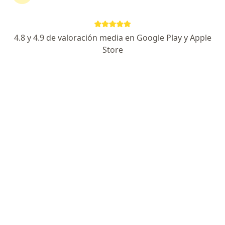
Blvd. Jorge Vértiz Campero #761, León
•
Mapa
Christus Muguerza Altagracia
Acepta AXA Seguros
4.8 y 4.9 de valoración media en Google Play y Apple
Colonoscopia total
Store
Este especialista no ofrece reserva de cita en línea en esta dirección.
Solicita una cita
Dr. José Javier Leuchter Ibarra
·
Ver más
Gastroenterólogo, Cirujano general
8 opiniones