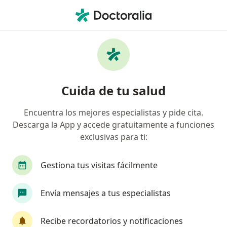
Men
Gastroenterólogo • León, Guanajuato
Filtros
Seguro:
AXA Seguros
Gastroenterólogos recomendados de AXA
Cuida de tu salud
Seguros en León
Encuentra los mejores especialistas y pide cita.
Descarga la App y accede gratuitamente a funciones
exclusivas para ti:
Gestiona tus visitas fácilmente
Envía mensajes a tus especialistas
Dr. Fernando Quiroz Compeán
Gastroenterólogo, Internista, Endoscopista
Recibe recordatorios y notificaciones