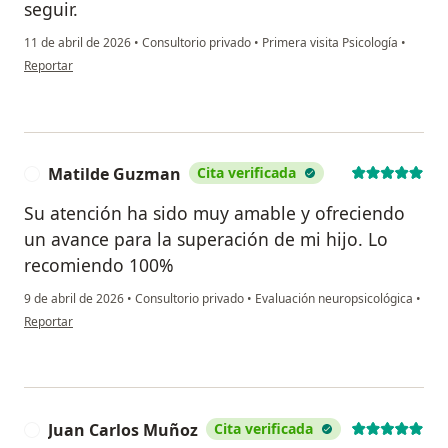
seguir.
11 de abril de 2026
•
Consultorio privado
•
Primera visita Psicología
•
en opinión del usuario Amelia JR
Reportar
Matilde Guzman
Cita verificada
M
Su atención ha sido muy amable y ofreciendo
un avance para la superación de mi hijo. Lo
recomiendo 100%
9 de abril de 2026
•
Consultorio privado
•
Evaluación neuropsicológica
•
en opinión del usuario Matilde Guzman
Reportar
Juan Carlos Muñoz
Cita verificada
J