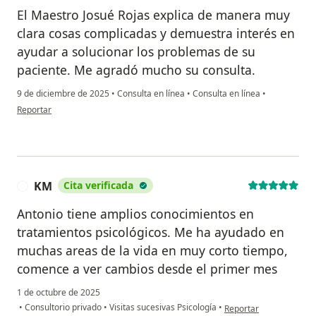
El Maestro Josué Rojas explica de manera muy
clara cosas complicadas y demuestra interés en
ayudar a solucionar los problemas de su
paciente. Me agradó mucho su consulta.
9 de diciembre de 2025
•
Consulta en línea
•
Consulta en línea
•
en opinión del usuario Juan Carlos Muñoz
Reportar
KM
Cita verificada
K
Antonio tiene amplios conocimientos en
tratamientos psicológicos. Me ha ayudado en
muchas areas de la vida en muy corto tiempo,
comence a ver cambios desde el primer mes
1 de octubre de 2025
en opinión del usuario
•
Consultorio privado
•
Visitas sucesivas Psicología
•
Reportar