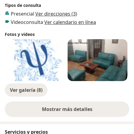
Tipos de consulta
utilizo para acompañarte a trabajar y solucionar
Presencial
Ver direcciones (3)
problemas emocionales como ansiedad, depresión y
también para modificar la conducta lo que es útil ante
Videoconsulta
Ver calendario en línea
dificultades de disciplina, limites y berrinches en los
Fotos y videos
niños.
Ver galería (8)
Mostrar más detalles
sobre la experiencia
Servicios y precios