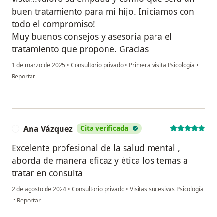
buen tratamiento para mi hijo. Iniciamos con
todo el compromiso!
Muy buenos consejos y asesoría para el
tratamiento que propone. Gracias
1 de marzo de 2025
•
Consultorio privado
•
Primera visita Psicología
•
en opinión del usuario M. Linares
Reportar
Ana Vázquez
Cita verificada
A
Excelente profesional de la salud mental ,
aborda de manera eficaz y ética los temas a
tratar en consulta
2 de agosto de 2024
•
Consultorio privado
•
Visitas sucesivas Psicología
en opinión del usuario Ana Vázquez
•
Reportar