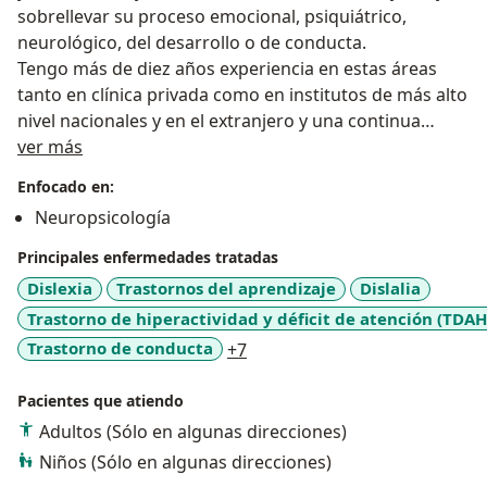
sobrellevar su proceso emocional, psiquiátrico,
neurológico, del desarrollo o de conducta.
Tengo más de diez años experiencia en estas áreas
tanto en clínica privada como en institutos de más alto
nivel nacionales y en el extranjero y una continua
Sobre mí
actualización científica con la finalidad de siempre
ver más
poderte ayudar de la mejor manera.
Enfocado en:
Me especializo en rehabilitación neuropsicológica que
Neuropsicología
estudia los procesos cognitivos o mentales como
lenguaje, atención, memoria, lectura, escritura, calculo
Principales enfermedades tratadas
y cómo se relacionan y funcionan en el cerebro, por lo
Dislexia
Trastornos del aprendizaje
Dislalia
que estoy capacitado para trabajarlas y/o corregirlas
Trastorno de hiperactividad y déficit de atención (TDAH
durante el desarrollo en la infancia, por perdida
a11y_sr_more_diseases
Trastorno de conducta
+7
(golpes en la cabeza, accidentes cerebrovasculares
[infartos o derrames cerebrales] por ejemplo) o
Pacientes que atiendo
retrasar la pérdida acelerada de estos procesos en el
Adultos (Sólo en algunas direcciones)
envejecimiento atípico como es el caso de la demencia.
También cuento con formación en terapia cognitivo-
Niños (Sólo en algunas direcciones)
conductual y modificación de la conducta los cuales