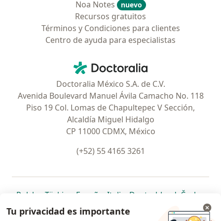
Noa Notes
nuevo
Recursos gratuitos
Términos y Condiciones para clientes
Centro de ayuda para especialistas
Contacto
Doctoralia - Página de inicio
Doctoralia México S.A. de C.V.
Avenida Boulevard Manuel Ávila Camacho No. 118
Piso 19 Col. Lomas de Chapultepec V Sección,
Alcaldía Miguel Hidalgo
CP 11000 CDMX, México
(+52) 55 4165 3261
se abre en una nueva pestaña
se abre en una nueva pestaña
se abre en una nueva pestaña
se abre en una nueva pes
se abre en 
se a
Polska
,
Türkiye
,
España
,
Italia
,
Deutschland
,
Česko
,
se abre en una nueva pestaña
se abre en una nueva pestaña
se abre en una nueva pestaña
se abre en una nueva p
se abre en 
se abr
Portugal
,
México
,
Chile
,
Brasil
,
Argentina
,
Perú
,
Tu privacidad es importante
se abre en una nueva pe
Colombia