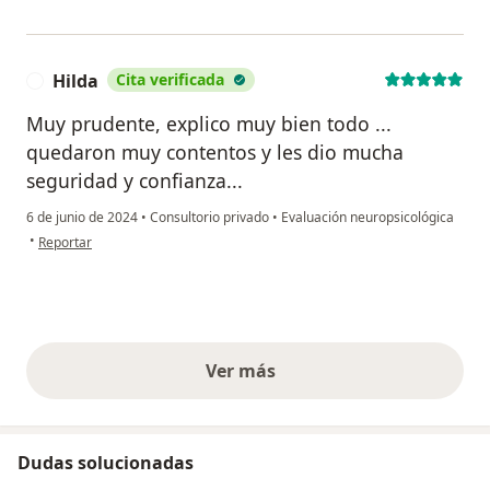
Hilda
Cita verificada
H
Muy prudente, explico muy bien todo ...
quedaron muy contentos y les dio mucha
seguridad y confianza...
6 de junio de 2024
•
Consultorio privado
•
Evaluación neuropsicológica
en opinión del usuario Hilda
•
Reportar
Ver más
opiniones anteriores
Dudas solucionadas