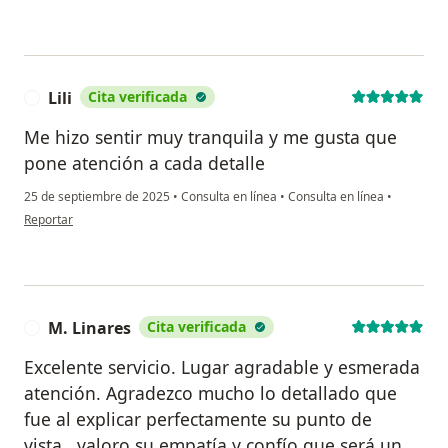
Lili
Cita verificada
L
Me hizo sentir muy tranquila y me gusta que
pone atención a cada detalle
25 de septiembre de 2025
•
Consulta en línea
•
Consulta en línea
•
en opinión del usuario Lili
Reportar
M. Linares
Cita verificada
M
Excelente servicio. Lugar agradable y esmerada
atención. Agradezco mucho lo detallado que
fue al explicar perfectamente su punto de
vista...valoro su empatía y confío que será un