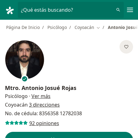
Men
¿Qué estás buscando?
Página De Inicio
Psicólogo
Coyoacán
Antonio Josué
Cambiar de ciudad
Mtro.
Antonio Josué Rojas
sobre las especializaciones
Psicólogo
·
Ver más
Coyoacán
3 direcciones
No. de cédula: 8356358 12782038
92 opiniones