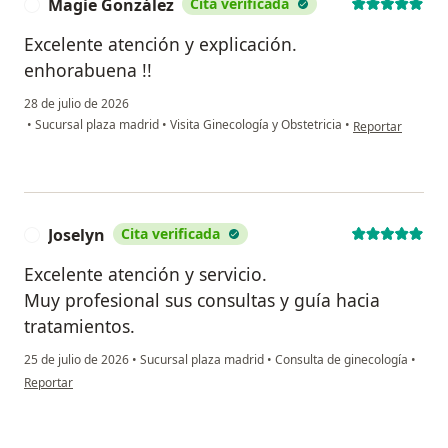
Magie González
Cita verificada
M
Excelente atención y explicación.
enhorabuena !!
28 de julio de 2026
en opinión del u
•
Sucursal plaza madrid
•
Visita Ginecología y Obstetricia
•
Reportar
Joselyn
Cita verificada
J
Excelente atención y servicio.
Muy profesional sus consultas y guía hacia
tratamientos.
25 de julio de 2026
•
Sucursal plaza madrid
•
Consulta de ginecología
•
en opinión del usuario Joselyn
Reportar