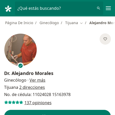
Men
¿Qué estás buscando?
Página De Inicio
Ginecólogo
Tijuana
Alejandro Mor
Cambiar de ciudad
Dr.
Alejandro Morales
sobre las especializaciones
Ginecólogo
·
Ver más
Tijuana
2 direcciones
No. de cédula: 11024028 15163978
137 opiniones