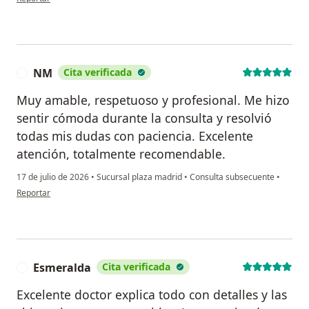
NM
Cita verificada
N
Muy amable, respetuoso y profesional. Me hizo
sentir cómoda durante la consulta y resolvió
todas mis dudas con paciencia. Excelente
atención, totalmente recomendable.
17 de julio de 2026
•
Sucursal plaza madrid
•
Consulta subsecuente
•
en opinión del usuario NM
Reportar
Esmeralda
Cita verificada
E
Excelente doctor explica todo con detalles y las