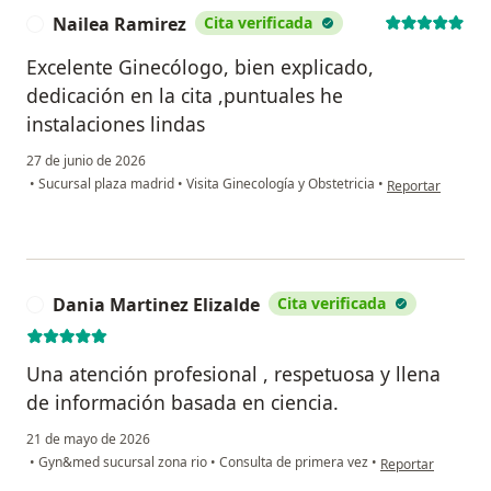
Nailea Ramirez
Cita verificada
N
Excelente Ginecólogo, bien explicado,
dedicación en la cita ,puntuales he
instalaciones lindas
27 de junio de 2026
en opinión del u
•
Sucursal plaza madrid
•
Visita Ginecología y Obstetricia
•
Reportar
Dania Martinez Elizalde
Cita verificada
D
Una atención profesional , respetuosa y llena
de información basada en ciencia.
21 de mayo de 2026
en opinión del usu
•
Gyn&med sucursal zona rio
•
Consulta de primera vez
•
Reportar