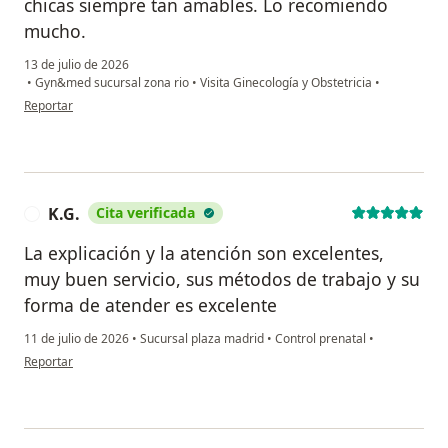
chicas siempre tan amables. Lo recomiendo
mucho.
13 de julio de 2026
•
Gyn&med sucursal zona rio
•
Visita Ginecología y Obstetricia
•
en opinión del usuario Esmeralda
Reportar
K.G.
Cita verificada
K
La explicación y la atención son excelentes,
muy buen servicio, sus métodos de trabajo y su
forma de atender es excelente
11 de julio de 2026
•
Sucursal plaza madrid
•
Control prenatal
•
en opinión del usuario K.G.
Reportar