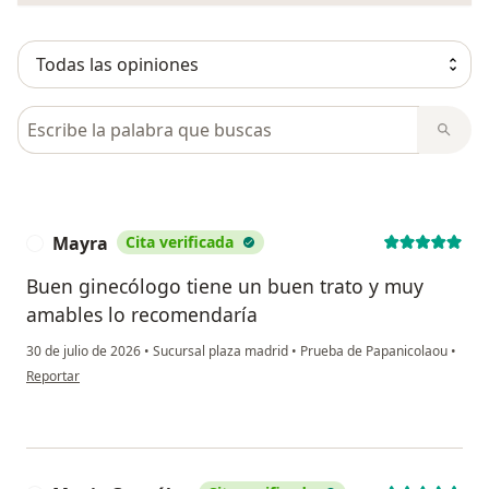
Busca en opiniones
Mayra
Cita verificada
M
Buen ginecólogo tiene un buen trato y muy
amables lo recomendaría
30 de julio de 2026
•
Sucursal plaza madrid
•
Prueba de Papanicolaou
•
en opinión del usuario Mayra
Reportar