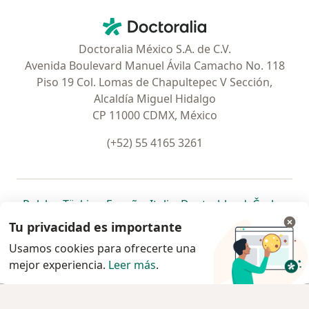
Contacto
Doctoralia - Página de inicio
Doctoralia México S.A. de C.V.
Avenida Boulevard Manuel Ávila Camacho No. 118
Piso 19 Col. Lomas de Chapultepec V Sección,
Alcaldía Miguel Hidalgo
CP 11000 CDMX, México
(+52) 55 4165 3261
se abre en una nueva pestaña
se abre en una nueva pestaña
se abre en una nueva pestaña
se abre en una nueva pes
se abre en 
se a
Polska
,
Türkiye
,
España
,
Italia
,
Deutschland
,
Česko
,
se abre en una nueva pestaña
se abre en una nueva pestaña
se abre en una nueva pestaña
se abre en una nueva p
se abre en 
se abr
Portugal
,
México
,
Chile
,
Brasil
,
Argentina
,
Perú
,
Tu privacidad es importante
se abre en una nueva pe
Colombia
Usamos cookies para ofrecerte una
mejor experiencia.
www.doctoralia.com.mx © 2026 - Encuentra tu
Leer más
.
especialista y pide cita
Agendar cita