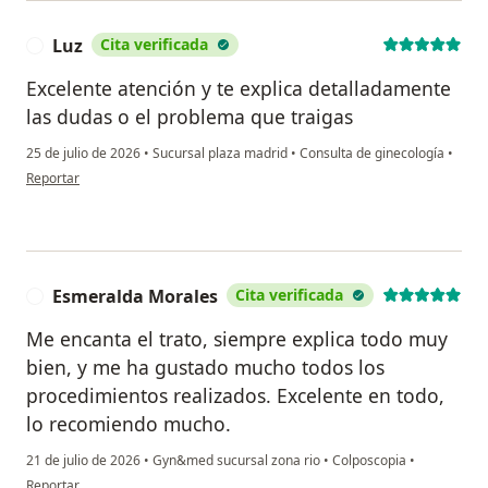
Luz
Cita verificada
L
Excelente atención y te explica detalladamente
las dudas o el problema que traigas
25 de julio de 2026
•
Sucursal plaza madrid
•
Consulta de ginecología
•
en opinión del usuario Luz
Reportar
Esmeralda Morales
Cita verificada
E
Me encanta el trato, siempre explica todo muy
bien, y me ha gustado mucho todos los
procedimientos realizados. Excelente en todo,
lo recomiendo mucho.
21 de julio de 2026
•
Gyn&med sucursal zona rio
•
Colposcopia
•
en opinión del usuario Esmeralda Morales
Reportar