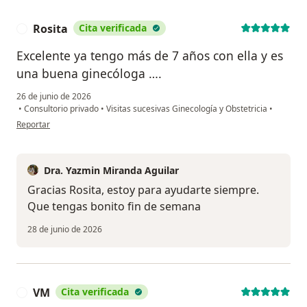
Rosita
Cita verificada
R
Excelente ya tengo más de 7 años con ella y es
una buena ginecóloga ….
26 de junio de 2026
•
Consultorio privado
•
Visitas sucesivas Ginecología y Obstetricia
•
en opinión del usuario Rosita
Reportar
Dra. Yazmin Miranda Aguilar
Gracias Rosita, estoy para ayudarte siempre.
Que tengas bonito fin de semana
28 de junio de 2026
VM
Cita verificada
V