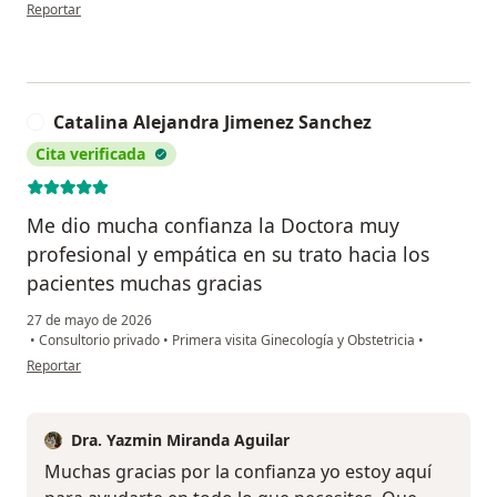
en opinión del usuario BS
Reportar
Catalina Alejandra Jimenez Sanchez
C
Cita verificada
Me dio mucha confianza la Doctora muy
profesional y empática en su trato hacia los
pacientes muchas gracias
27 de mayo de 2026
•
Consultorio privado
•
Primera visita Ginecología y Obstetricia
•
en opinión del usuario Catalina Alejandra Jimenez Sanchez
Reportar
Dra. Yazmin Miranda Aguilar
Muchas gracias por la confianza yo estoy aquí