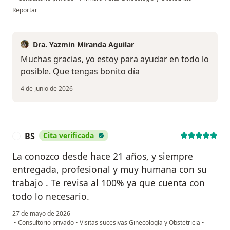
en opinión del usuario Dolores Figueroa
Reportar
Dra. Yazmin Miranda Aguilar
Muchas gracias, yo estoy para ayudar en todo lo
posible. Que tengas bonito día
4 de junio de 2026
BS
Cita verificada
B
La conozco desde hace 21 años, y siempre
entregada, profesional y muy humana con su
trabajo . Te revisa al 100% ya que cuenta con
todo lo necesario.
27 de mayo de 2026
•
Consultorio privado
•
Visitas sucesivas Ginecología y Obstetricia
•