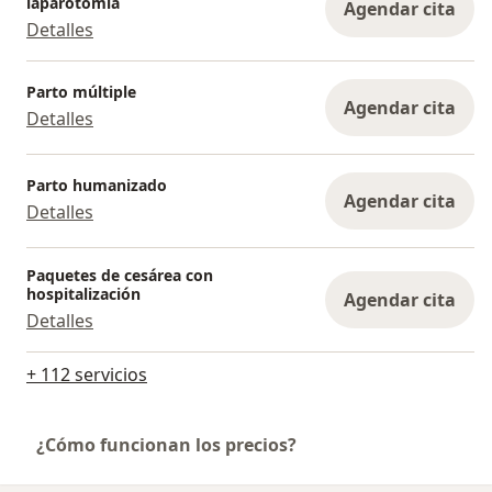
laparotomía
Agendar cita
ya que me encuentro en la zona sur en Coyoacan,
Detalles
Coapa, estando disponibilidad las 24 horas los siete
días de la semana.
Parto múltiple
Agendar cita
Detalles
Parto humanizado
Agendar cita
Detalles
Paquetes de cesárea con
hospitalización
Agendar cita
Detalles
+ 112 servicios
¿Cómo funcionan los precios?