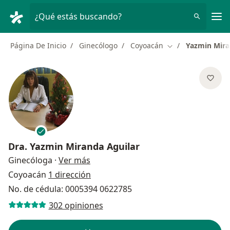
Men
¿Qué estás buscando?
Página De Inicio
Ginecólogo
Coyoacán
Yazmin Mira
Cambiar de ciuda
Dra.
Yazmin Miranda Aguilar
sobre las especializaciones
Ginecóloga
·
Ver más
Coyoacán
1 dirección
No. de cédula: 0005394 0622785
302 opiniones