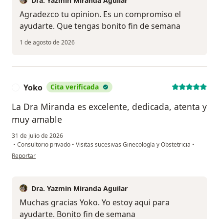
Dra. Yazmin Miranda Aguilar
Agradezco tu opinion. Es un compromiso el
ayudarte. Que tengas bonito fin de semana
1 de agosto de 2026
Yoko
Cita verificada
Y
La Dra Miranda es excelente, dedicada, atenta y
muy amable
31 de julio de 2026
•
Consultorio privado
•
Visitas sucesivas Ginecología y Obstetricia
•
en opinión del usuario Yoko
Reportar
Dra. Yazmin Miranda Aguilar
Muchas gracias Yoko. Yo estoy aqui para
ayudarte. Bonito fin de semana