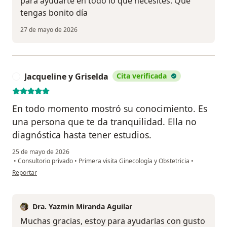
para ayudarte en todo lo que necesites. Que
tengas bonito día
27 de mayo de 2026
Jacqueline y Griselda
Cita verificada
J
En todo momento mostró su conocimiento. Es
una persona que te da tranquilidad. Ella no
diagnóstica hasta tener estudios.
25 de mayo de 2026
•
Consultorio privado
•
Primera visita Ginecología y Obstetricia
•
en opinión del usuario Jacqueline y Griselda
Reportar
Dra. Yazmin Miranda Aguilar
Muchas gracias, estoy para ayudarlas con gusto