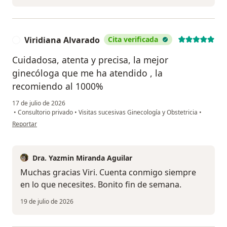
Viridiana Alvarado
Cita verificada
V
Cuidadosa, atenta y precisa, la mejor
ginecóloga que me ha atendido , la
recomiendo al 1000%
17 de julio de 2026
•
Consultorio privado
•
Visitas sucesivas Ginecología y Obstetricia
•
en opinión del usuario Viridiana Alvarado
Reportar
Dra. Yazmin Miranda Aguilar
Muchas gracias Viri. Cuenta conmigo siempre
en lo que necesites. Bonito fin de semana.
19 de julio de 2026