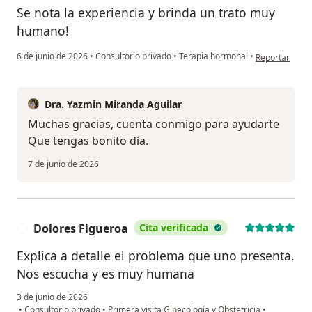
Se nota la experiencia y brinda un trato muy
humano!
en opinión del
6 de junio de 2026
•
Consultorio privado
•
Terapia hormonal
•
Reportar
Dra. Yazmin Miranda Aguilar
Muchas gracias, cuenta conmigo para ayudarte
Que tengas bonito día.
7 de junio de 2026
Dolores Figueroa
Cita verificada
D
Explica a detalle el problema que uno presenta.
Nos escucha y es muy humana
3 de junio de 2026
•
Consultorio privado
•
Primera visita Ginecología y Obstetricia
•