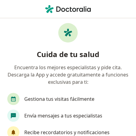
Men
Urólogo • León, Guanajuato
Filtros
Seguro:
Interacciones
Urólogos recomendados de Interacciones
Cuida de tu salud
en León
Encuentra los mejores especialistas y pide cita.
Descarga la App y accede gratuitamente a funciones
exclusivas para ti:
Gestiona tus visitas fácilmente
Envía mensajes a tus especialistas
Destacado
Dr. Julián Alejandro Rangel Bistrain
Recibe recordatorios y notificaciones
·
Ver más
Urólogo