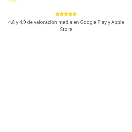
163 opiniones
Especializado en Cirugía de Mínima Invasión.
4.8 y 4.9 de valoración media en Google Play y Apple
Alta Esp. en Endourología Avanzada.
Store
Excelente trato avalado por opiniones positivas.
Especialista de confianza
Dirección 1
Dirección 2
AV JORGE VERTIZ CAMPERO 728, León
•
Mapa
HOSPITAL CHRISTUS MUGUERZA ALTAGRACIA CONSULTORIO 728
Acepta Interacciones
Primera visita Urología
Este especialista no ofrece reserva de cita en línea en esta dirección.
Solicita una cita