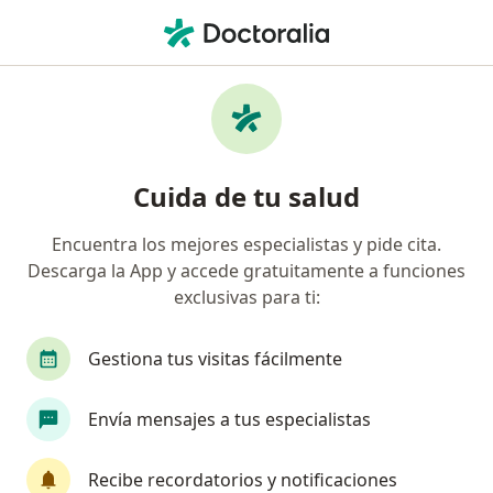
Men
Cirujano Vascular • León, Guanajuato
Filtros
Seguro:
Interacciones
Cirujanos vasculares recomendados de
Cuida de tu salud
Interacciones en León
Encuentra los mejores especialistas y pide cita.
Descarga la App y accede gratuitamente a funciones
exclusivas para ti:
Gestiona tus visitas fácilmente
Envía mensajes a tus especialistas
Pago en línea
Dr. Rafael Mejía Espinoza
Recibe recordatorios y notificaciones
·
Ver más
Cirujano vascular, Angiólogo