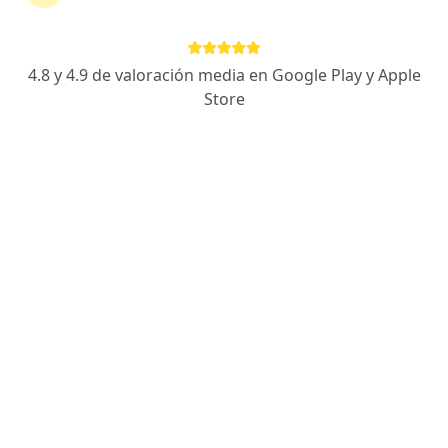
201 opiniones
Especialista de confianza
4.8 y 4.9 de valoración media en Google Play y Apple
Blvd. Aeropuerto 101, León
•
Mapa
Store
Hospital MAC León
Acepta Interacciones
Este especialista no ofrece reserva de cita en línea en esta dirección.
Solicita una cita