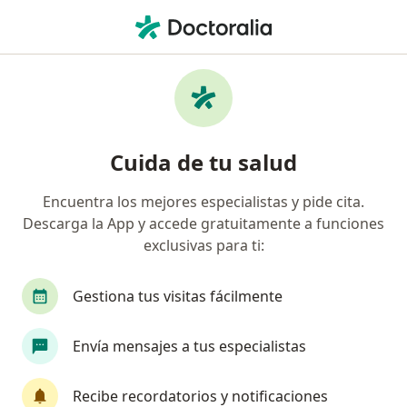
Men
Urólogo • López De Legaspi, Guadalajara, Jalisco
Filtros
Seguro
Mapa
Urólogos en López De Legaspi, Guadalajara
Cuida de tu salud
Encuentra los mejores especialistas y pide cita.
Descarga la App y accede gratuitamente a funciones
exclusivas para ti:
Gestiona tus visitas fácilmente
Dr. Alejandro González Ramírez
Envía mensajes a tus especialistas
·
Ver más
Urólogo
44 opiniones
Recibe recordatorios y notificaciones