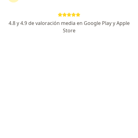
Av. López Mateos Sur 1401 Int T23, colonia Las Amapas, Guadalajara
•
Mapa
Centro Medico Puerta de Hierro Sur - Piso 2 - Consultorio 23
Primera visita Urología
Precio sin especificar
4.8 y 4.9 de valoración media en Google Play y Apple
Este especialista no ofrece reserva de cita en línea en esta dirección.
Store
Solicita una cita
Dr. Carlos Ángel Amarillas Gastélum
·
Ver más
Urólogo
7 opiniones